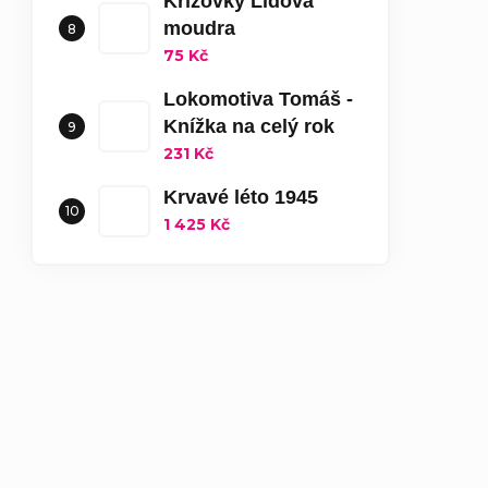
Křížovky Lidová
moudra
75 Kč
Lokomotiva Tomáš -
Knížka na celý rok
231 Kč
Krvavé léto 1945
1 425 Kč