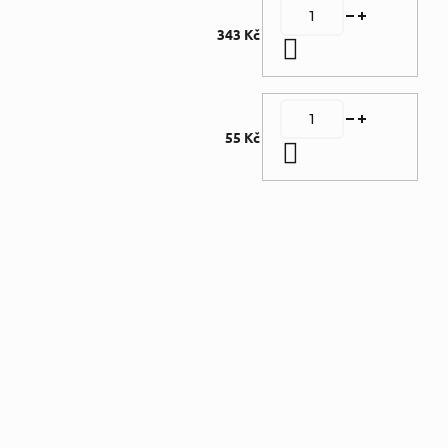
343 Kč
Do košíku
55 Kč
Do košíku
Doplňkové parametry
Kategorie
:
Učebnice,
encyklopedie
,
Nová - lehce
poškozená
Autor
:
Alexander
Dawson