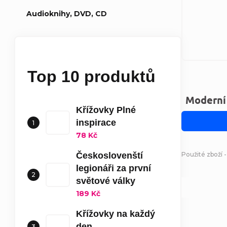
Audioknihy, DVD, CD
Top 10 produktů
Moderní
Křížovky Plné
inspirace
78 Kč
Použité zboží 
Českoslovenští
legionáři za první
světové války
189 Kč
Křížovky na každý
den