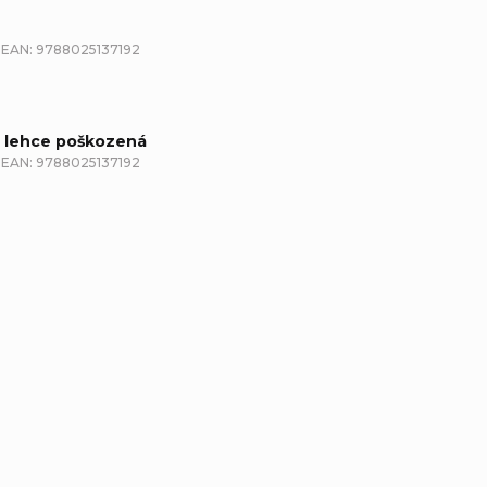
EAN:
9788025137192
- lehce poškozená
EAN:
9788025137192
etailní popis produktu