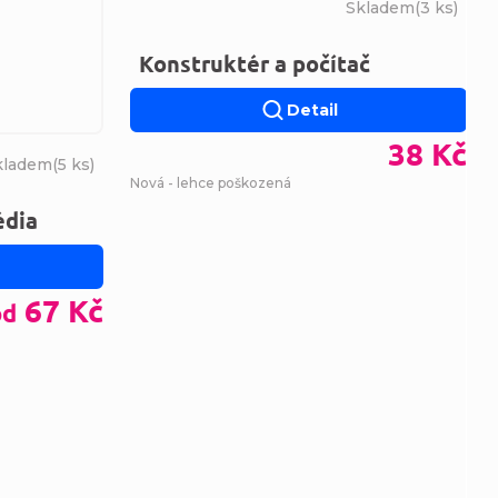
Skladem
(
3 ks
)
Konstruktér a počítač
Detail
38 Kč
kladem
(
5 ks
)
Nová - lehce poškozená
édia
67 Kč
od