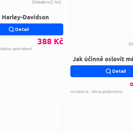
Skladem
(
1 ks
)
í Harley-Davidson
Detail
388 Kč
S
- běžné opotřebení
Jak účinně oslovit m
Detail
nová
Nová - lehce poškozená