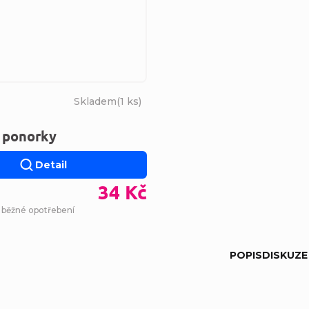
Skladem
(
1 ks
)
 ponorky
Detail
34 Kč
- běžné opotřebení
POPIS
DISKUZE