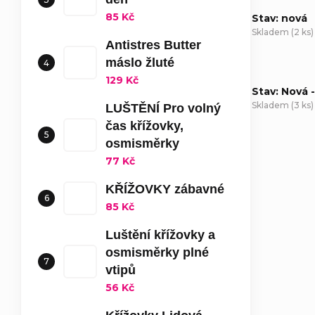
85 Kč
Stav: nová
Skladem
(
2 ks
)
Antistres Butter
máslo žluté
129 Kč
Stav: Nová 
Skladem
(
3 ks
)
LUŠTĚNÍ Pro volný
čas křížovky,
D
osmisměrky
77 Kč
KŘÍŽOVKY zábavné
85 Kč
Luštění křížovky a
osmisměrky plné
vtipů
56 Kč