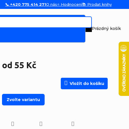
📞 +420 775 414 271
O nás
⭐ Hodnocení
📚 Prodat knihy
Prázdný košík
Nákupní koš
od
55 Kč
Měrná cena:
Vložit do košíku
Zvolte variantu