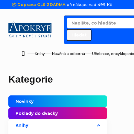
Přejít na obsah
📦 Doprava GLS ZDARMA
při nákupu nad 499 Kč
Hledat
Knihy
Naučná a odborná
Učebnice, encyklopedi
Domů
Postranní panel
Přeskočit kategorie
Kategorie
Novinky
Poklady do dvacky
Knihy