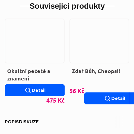
Související produkty
Okultní pečetě a
Zdař Bůh, Cheopsi!
znamení
56 Kč
Detail
Detail
475 Kč
POPIS
DISKUZE