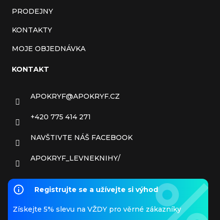
PRODEJNY
KONTAKTY
MOJE OBJEDNÁVKA
KONTAKT
APOKRYF
@
APOKRYF.CZ
+420 775 414 271
NAVŠTIVTE NÁŠ FACEBOOK
APOKRYF_LEVNEKNIHY/
Registrujte se a užívejte si výhod
Získejte 5% slevu na VŽDY pro věrné zákazníky