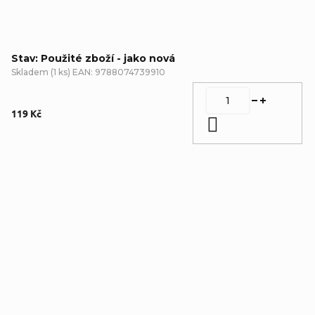
Stav: Použité zboží - jako nová
Skladem
(
1 ks
)
EAN:
9788074739910
119 Kč
Do košíku
Detailní popis produktu