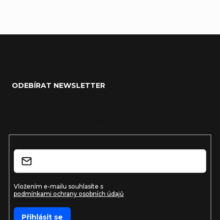
Zápatí
ODEBÍRAT NEWSLETTER
Vložte svůj e-mail a my vám budeme zasílat informace o
nových produktech na našem e-shopu.
E-mail
Vložením e-mailu souhlasíte s
podmínkami ochrany osobních údajů
Přihlásit se