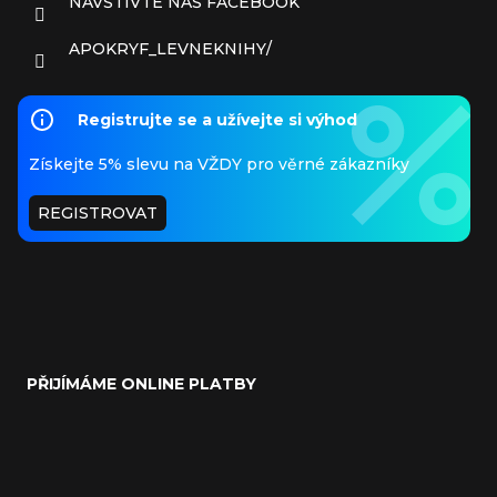
NAVŠTIVTE NÁŠ FACEBOOK
APOKRYF_LEVNEKNIHY/
Registrujte se a užívejte si výhod
Získejte 5% slevu na VŽDY pro věrné zákazníky
REGISTROVAT
PŘIJÍMÁME ONLINE PLATBY