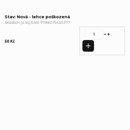
Stav: Nová - lehce poškozená
Skladem
(
4 ks
)
EAN:
9788075445377
50 Kč
Do košíku
Detailní popis produktu