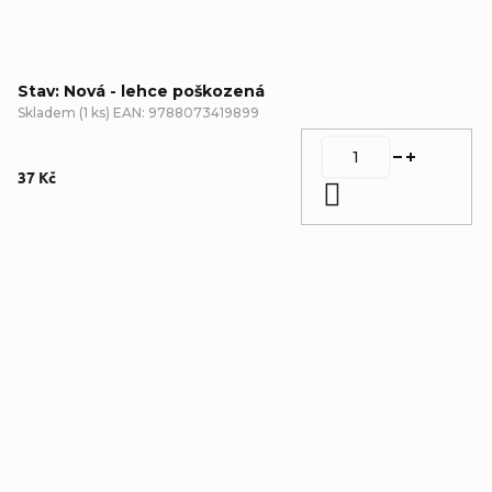
Stav: Nová - lehce poškozená
Skladem
(
1 ks
)
EAN:
9788073419899
37 Kč
Do košíku
Detailní popis produktu
Doplňkové parametry