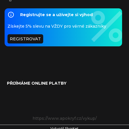
Registrujte se a užívejte si výhod
Získejte 5% slevu na VŽDY pro věrné zákazníky
REGISTROVAT
PŘIJÍMÁME ONLINE PLATBY
https://www.apokryf.cz/vykup/
Vytvořil Shoptet