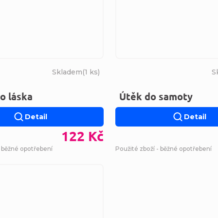
Skladem
(
1 ks
)
S
o láska
Útěk do samoty
Detail
Detail
122 Kč
- běžné opotřebení
Použité zboží - běžné opotřebení