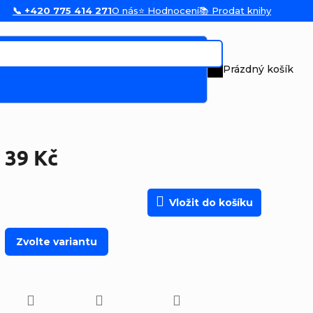
📞 +420 775 414 271
O nás
⭐ Hodnocení
📚 Prodat knihy
Prázdný košík
Nákupní koš
39 Kč
Měrná cena:
Vložit do košíku
Zvolte variantu