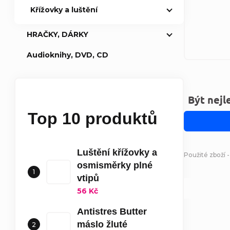
Křížovky a luštění
HRAČKY, DÁRKY
Audioknihy, DVD, CD
Být nejl
Top 10 produktů
Luštění křížovky a
Použité zboží 
osmisměrky plné
vtipů
56 Kč
Antistres Butter
máslo žluté