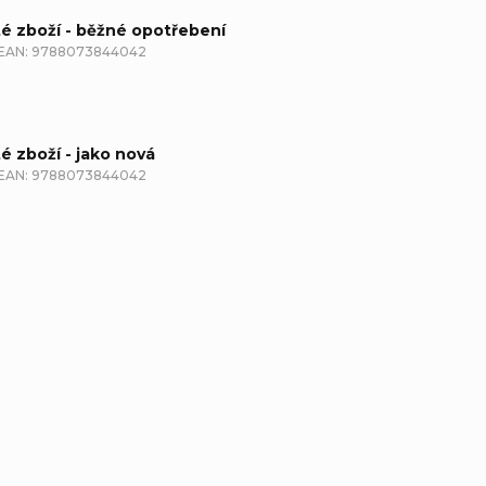
té zboží - běžné opotřebení
EAN:
9788073844042
té zboží - jako nová
EAN:
9788073844042
etailní popis produktu