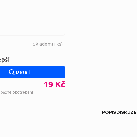
Skladem
(
1 ks
)
epší
Detail
19 Kč
- běžné opotřebení
POPIS
DISKUZE