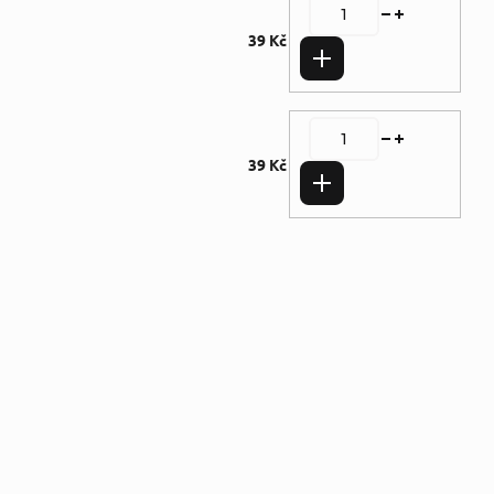
39 Kč
Do košíku
39 Kč
Do košíku
Doplňkové parametry
Kategorie
:
Romány a
povídky
,
Použité
zboží - běžné
opotřebení
Autor
:
Mary Baloghová