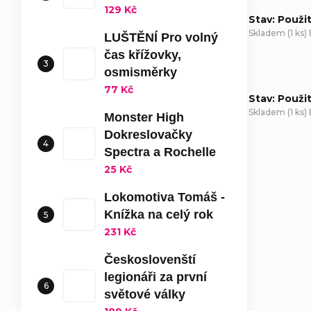
129 Kč
Stav: Použi
Skladem
(
1 ks
)
LUŠTĚNÍ Pro volný
čas křížovky,
osmisměrky
77 Kč
Stav: Použi
Skladem
(
1 ks
)
Monster High
Dokreslovačky
D
Spectra a Rochelle
25 Kč
Lokomotiva Tomáš -
Knížka na celý rok
231 Kč
Českoslovenští
legionáři za první
světové války