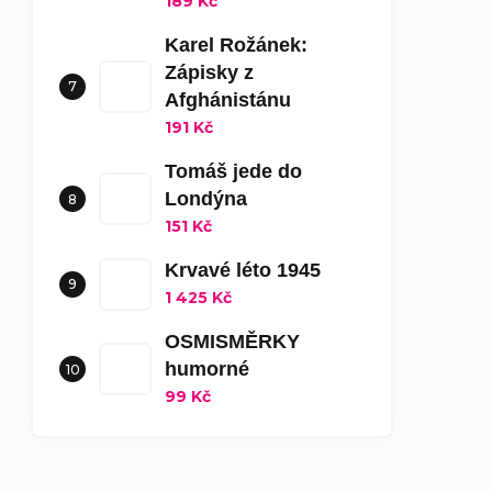
189 Kč
Karel Rožánek:
Zápisky z
Afghánistánu
191 Kč
Tomáš jede do
Londýna
151 Kč
Krvavé léto 1945
1 425 Kč
OSMISMĚRKY
humorné
99 Kč