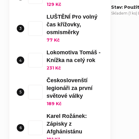
129 Kč
Stav: Použi
Skladem
(
1 ks
)
LUŠTĚNÍ Pro volný
čas křížovky,
D
osmisměrky
77 Kč
Lokomotiva Tomáš -
Knížka na celý rok
231 Kč
Českoslovenští
legionáři za první
světové války
189 Kč
Karel Rožánek:
Zápisky z
Afghánistánu