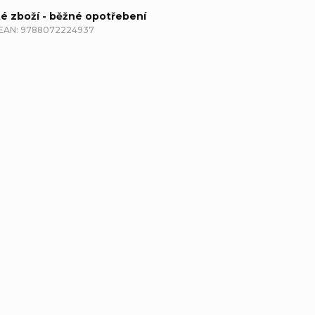
té zboží - běžné opotřebení
EAN:
9788072224937
etailní popis produktu