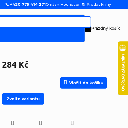
📞 +420 775 414 271
O nás
⭐ Hodnocení
📚 Prodat knihy
Prázdný košík
Nákupní koš
284 Kč
Měrná cena:
Vložit do košíku
Zvolte variantu