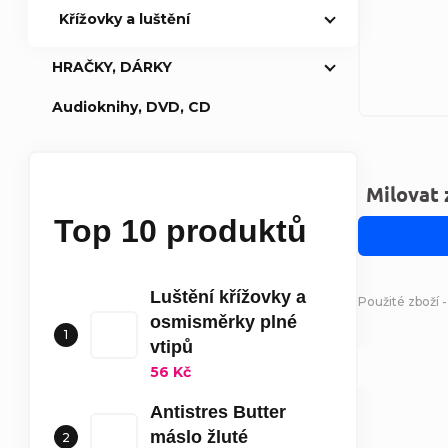
Křížovky a luštění
HRAČKY, DÁRKY
Audioknihy, DVD, CD
Milovat
Top 10 produktů
Luštění křížovky a
Použité zboží 
osmisměrky plné
vtipů
56 Kč
Antistres Butter
máslo žluté