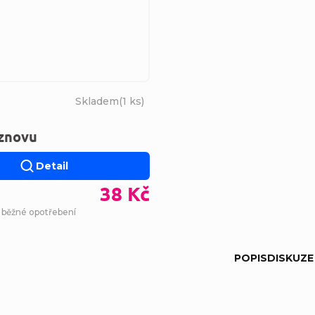
Skladem
(
1 ks
)
 znovu
Detail
38 Kč
- běžné opotřebení
POPIS
DISKUZE