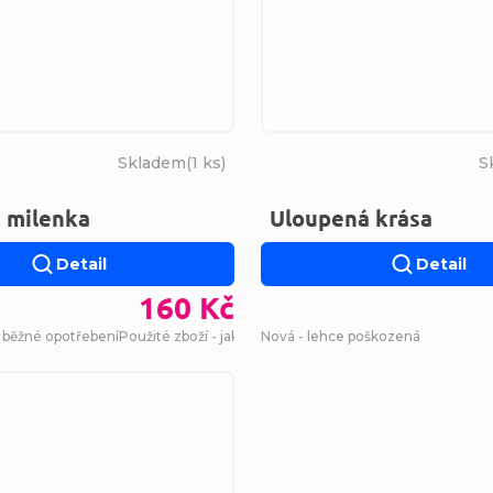
Skladem
(
1 ks
)
S
 milenka
Uloupená krása
Detail
Detail
160 Kč
- běžné opotřebení
Použité zboží - jako nová
Nová - lehce poškozená