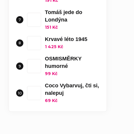
191 Kč
Tomáš jede do
Londýna
151 Kč
Krvavé léto 1945
1 425 Kč
OSMISMĚRKY
humorné
99 Kč
Coco Vybarvuj, čti si,
nalepuj
69 Kč