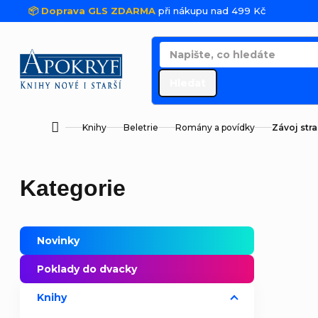
Přejít na obsah
📦 Doprava GLS ZDARMA
při nákupu nad 499 Kč
Hledat
Knihy
Beletrie
Romány a povídky
Závoj str
Domů
Postranní panel
Přeskočit kategorie
Kategorie
Novinky
Poklady do dvacky
Knihy