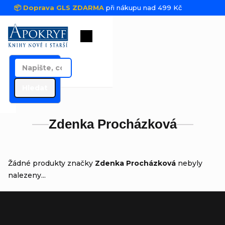
Přejít na obsah
📦 Doprava GLS ZDARMA
při nákupu nad 499 Kč
Nákupní košík
Hledat
Zdenka Procházková
Žádné produkty značky
Zdenka Procházková
nebyly
nalezeny...
Zápatí