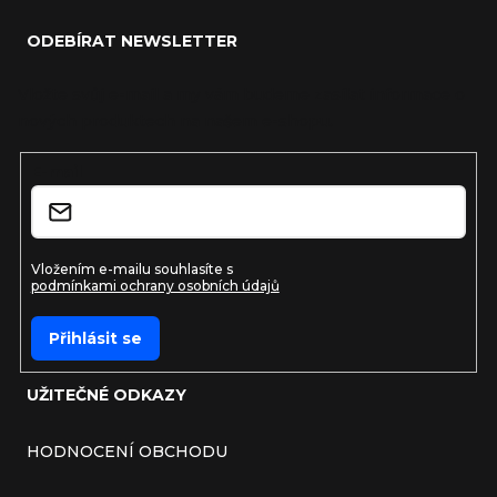
ODEBÍRAT NEWSLETTER
Vložte svůj e-mail a my vám budeme zasílat informace o
nových produktech na našem e-shopu.
E-mail
Vložením e-mailu souhlasíte s
podmínkami ochrany osobních údajů
Přihlásit se
UŽITEČNÉ ODKAZY
HODNOCENÍ OBCHODU