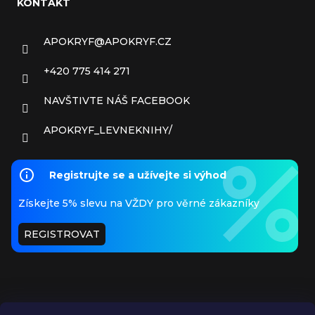
KONTAKT
APOKRYF
@
APOKRYF.CZ
+420 775 414 271
NAVŠTIVTE NÁŠ FACEBOOK
APOKRYF_LEVNEKNIHY/
Registrujte se a užívejte si výhod
Získejte 5% slevu na VŽDY pro věrné zákazníky
REGISTROVAT