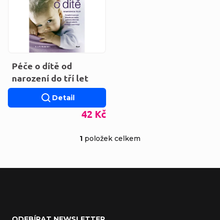
Péče o dítě od
narození do tří let
Detail
42 Kč
1
položek celkem
Ovládací prvky výp
Zápatí
ODEBÍRAT NEWSLETTER