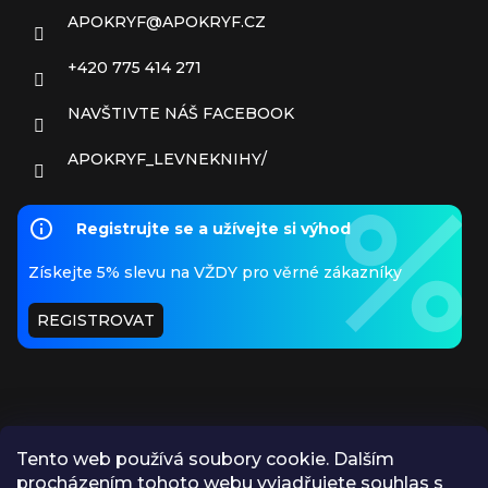
APOKRYF
@
APOKRYF.CZ
+420 775 414 271
NAVŠTIVTE NÁŠ FACEBOOK
APOKRYF_LEVNEKNIHY/
Registrujte se a užívejte si výhod
Získejte 5% slevu na VŽDY pro věrné zákazníky
REGISTROVAT
Tento web používá soubory cookie. Dalším
procházením tohoto webu vyjadřujete souhlas s
PŘIJÍMÁME ONLINE PLATBY