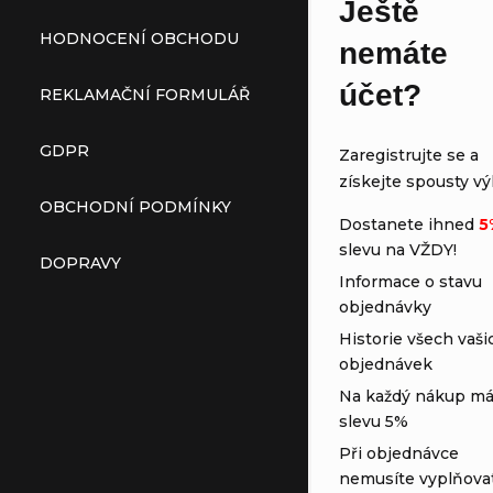
Ještě
HODNOCENÍ OBCHODU
nemáte
účet?
REKLAMAČNÍ FORMULÁŘ
GDPR
Zaregistrujte se a
získejte spousty vý
OBCHODNÍ PODMÍNKY
Dostanete ihned
5
slevu na VŽDY!
DOPRAVY
Informace o stavu
objednávky
Historie všech vaši
objednávek
Na každý nákup má
slevu 5%
Při objednávce
nemusíte vyplňova