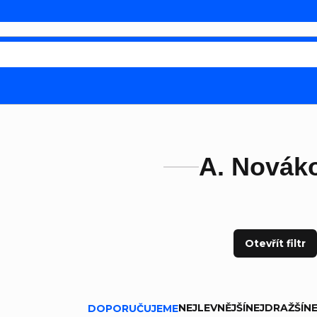
A. Novák
Otevřít filtr
ní produktů
NEJLEVNĚJŠÍ
NEJDRAŽŠÍ
NE
DOPORUČUJEME