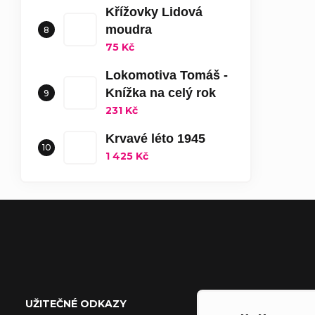
Křížovky Lidová
moudra
75 Kč
Lokomotiva Tomáš -
Knížka na celý rok
231 Kč
Krvavé léto 1945
1 425 Kč
Zápatí
UŽITEČNÉ ODKAZY