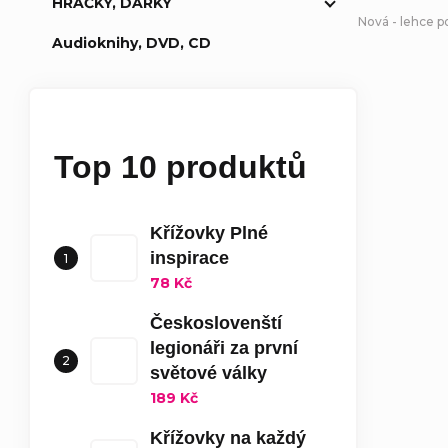
HRAČKY, DÁRKY
Nová - lehce 
Audioknihy, DVD, CD
Top 10 produktů
Křížovky Plné
inspirace
78 Kč
Českoslovenští
legionáři za první
světové války
189 Kč
Křížovky na každý