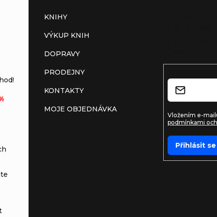
Vložte svůj e-m
KNIHY
budeme zasílat
VÝKUP KNIH
nových produkt
shopu.
DOPRAVY
PRODEJNY
E-mail
hod!
KONTAKTY
%
MOJE OBJEDNÁVKA
Vložením e-mailu
podmínkami och
Přihlásit se
ch
te
t