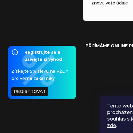
znovu vaše údaje
PŘIJÍMÁME ONLINE 
Registrujte se a
užívejte si výhod
Získejte 5% slevu na VŽDY
pro věrné zákazníky
REGISTROVAT
Tento web 
procházen
souhlas s j
zde
.