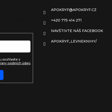
ail a my vám
APOKRYF
@
APOKRYF.CZ
 informace o
ech na našem e-
+420 775 414 271
NAVŠTIVTE NÁŠ FACEBOOK
APOKRYF_LEVNEKNIHY/
 souhlasíte s
rany osobních údajů