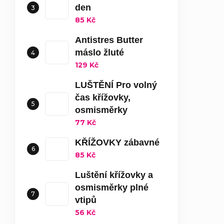
den
85 Kč
Antistres Butter
máslo žluté
129 Kč
LUŠTĚNÍ Pro volný
čas křížovky,
osmisměrky
77 Kč
KŘÍŽOVKY zábavné
85 Kč
Luštění křížovky a
osmisměrky plné
vtipů
56 Kč