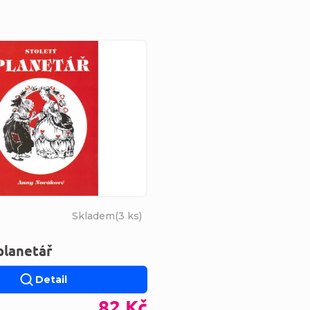
s produktů
Skladem
(
3 ks
)
planetář
Detail
82 Kč