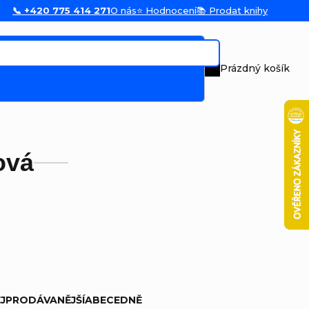
📞 +420 775 414 271
O nás
⭐ Hodnocení
📚 Prodat knihy
Prázdný košík
Nákupní koš
ová
JPRODÁVANĚJŠÍ
ABECEDNĚ