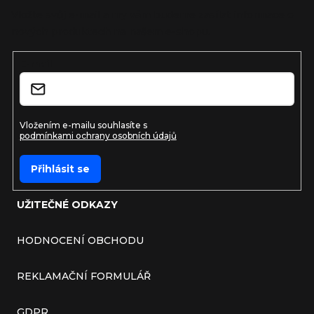
Vložte svůj e-mail a my vám budeme zasílat informace o
nových produktech na našem e-shopu.
E-mail
Vložením e-mailu souhlasíte s
podmínkami ochrany osobních údajů
Přihlásit se
UŽITEČNÉ ODKAZY
HODNOCENÍ OBCHODU
REKLAMAČNÍ FORMULÁŘ
GDPR