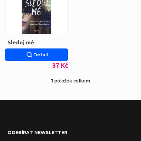
Sleduj mě
Detail
37 Kč
1
položek celkem
Ovládací prvky výp
Zápatí
ODEBÍRAT NEWSLETTER