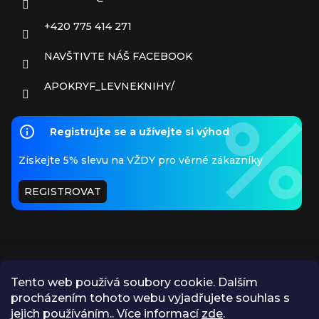
+420 775 414 271
NAVŠTIVTE NÁŠ FACEBOOK
APOKRYF_LEVNEKNIHY/
Registrujte se a užívejte si výhod
Získejte 5% slevu na VŽDY pro věrné zákazníky
REGISTROVAT
Tento web používá soubory cookie. Dalším
procházením tohoto webu vyjadřujete souhlas s
PŘIJÍMÁME ONLINE PLATBY
jejich používáním.. Více informací
zde
.