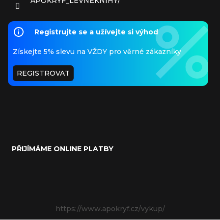
APOKRYF_LEVNEKNIHY/
Registrujte se a užívejte si výhod
Získejte 5% slevu na VŽDY pro věrné zákazníky
REGISTROVAT
PŘIJÍMÁME ONLINE PLATBY
https://www.apokryf.cz/vykup/