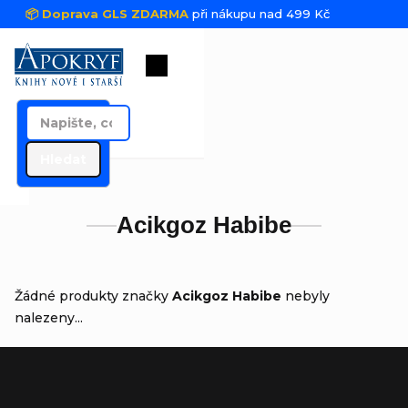
Přejít na obsah
📦 Doprava GLS ZDARMA
při nákupu nad 499 Kč
Nákupní košík
Hledat
Acikgoz Habibe
Žádné produkty značky
Acikgoz Habibe
nebyly
nalezeny...
Zápatí