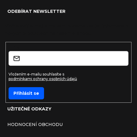
ODEBÍRAT NEWSLETTER
Vložte svůj e-mail a my vám budeme zasílat informace o
nových produktech na našem e-shopu.
E-mail
Vložením e-mailu souhlasíte s
podmínkami ochrany osobních údajů
Přihlásit se
UŽITEČNÉ ODKAZY
HODNOCENÍ OBCHODU