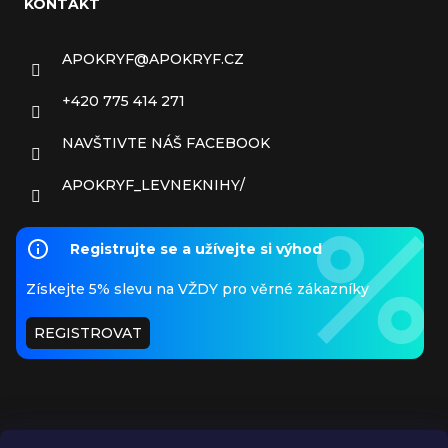
KONTAKT
APOKRYF
@
APOKRYF.CZ
+420 775 414 271
NAVŠTIVTE NÁŠ FACEBOOK
APOKRYF_LEVNEKNIHY/
Registrujte se a užívejte si výhod
Získejte 5% slevu na VŽDY pro věrné zákazníky
REGISTROVAT