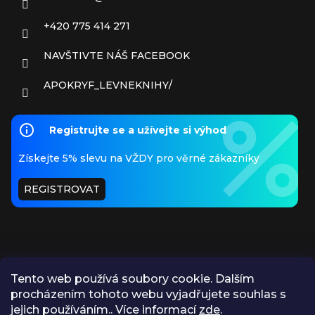
+420 775 414 271
NAVŠTIVTE NÁŠ FACEBOOK
APOKRYF_LEVNEKNIHY/
Registrujte se a užívejte si výhod
Získejte 5% slevu na VŽDY pro věrné zákazníky
REGISTROVAT
Tento web používá soubory cookie. Dalším
procházením tohoto webu vyjadřujete souhlas s
PŘIJÍMÁME ONLINE PLATBY
jejich používáním.. Více informací
zde
.