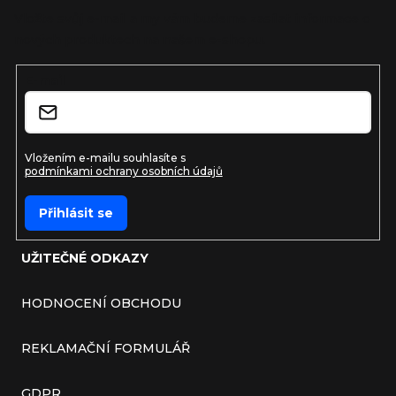
Vložte svůj e-mail a my vám budeme zasílat informace o
nových produktech na našem e-shopu.
E-mail
Vložením e-mailu souhlasíte s
podmínkami ochrany osobních údajů
Přihlásit se
UŽITEČNÉ ODKAZY
HODNOCENÍ OBCHODU
REKLAMAČNÍ FORMULÁŘ
GDPR