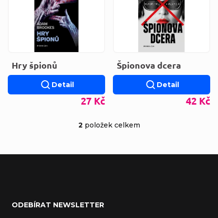
Hry špionů
Špionova dcera
Detail
Detail
27 Kč
42 Kč
2
položek celkem
Ovládací prvky výp
Zápatí
ODEBÍRAT NEWSLETTER