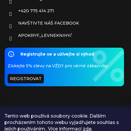
+420 775 414 271
NAVŠTIVTE NÁŠ FACEBOOK
APOKRYF_LEVNEKNIHY/
Registrujte se a užívejte si výhod
Získejte 5% slevu na VŽDY pro věrné zákazníky
REGISTROVAT
Tento web používá soubory cookie. Dalším
procházením tohoto webu vyjadřujete souhlas s
PŘIJÍMÁME ONLINE PLATBY
jejich používáním.. Více informací
zde
.