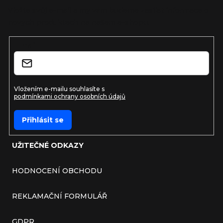
Vložte svůj e-mail a my vám budeme zasílat informace o
nových produktech na našem e-shopu.
E-mail
Vložením e-mailu souhlasíte s
podmínkami ochrany osobních údajů
Přihlásit se
UŽITEČNÉ ODKAZY
HODNOCENÍ OBCHODU
REKLAMAČNÍ FORMULÁŘ
GDPR