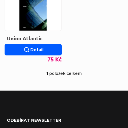
Union Atlantic
Detail
75 Kč
1
položek celkem
Ovládací prvky výp
Zápatí
ODEBÍRAT NEWSLETTER