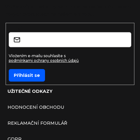
Vložte svůj e-mail a my vám budeme zasílat informace o
nových produktech na našem e-shopu.
E-mail
Vložením e-mailu souhlasíte s
podmínkami ochrany osobních údajů
Přihlásit se
UŽITEČNÉ ODKAZY
HODNOCENÍ OBCHODU
REKLAMAČNÍ FORMULÁŘ
GDPR