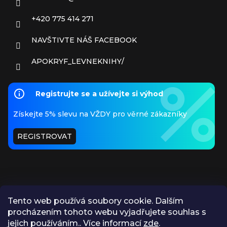
+420 775 414 271
NAVŠTIVTE NÁŠ FACEBOOK
APOKRYF_LEVNEKNIHY/
Registrujte se a užívejte si výhod
Získejte 5% slevu na VŽDY pro věrné zákazníky
REGISTROVAT
Tento web používá soubory cookie. Dalším
procházením tohoto webu vyjadřujete souhlas s
PŘIJÍMÁME ONLINE PLATBY
jejich používáním.. Více informací
zde
.