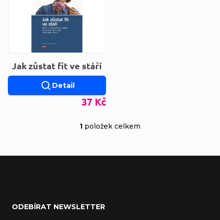
Jak zůstat fit ve stáří
Detail
37 Kč
1
položek celkem
Ovládací prvky výp
Zápatí
ODEBÍRAT NEWSLETTER