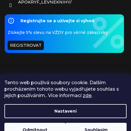
APOKRYF_LEVNEKNIHY/
Registrujte se a užívejte si výhod
Získejte 5% slevu na VŽDY pro věrné zákazníky
REGISTROVAT
Tento web používá soubory cookie. Dalším
procházením tohoto webu vyjadřujete souhlas s
PŘIJÍMÁME ONLINE PLATBY
jejich používáním.. Více informací
zde
.
Nastavení
https://www.apokryf.cz/vykup/
Odmítnout
Souhlasím