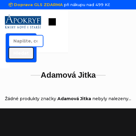
Přejít na obsah
📦 Doprava GLS ZDARMA
při nákupu nad 499 Kč
Nákupní košík
Hledat
Adamová Jitka
Žádné produkty značky
Adamová Jitka
nebyly nalezeny...
Zápatí