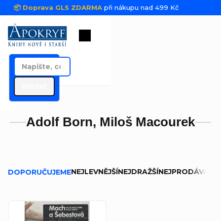
Přejít na obsah
📦 Doprava GLS ZDARMA
při nákupu nad 499 Kč
Nákupní košík
Hledat
Adolf Born, Miloš Macourek
Řazení produktů
NEJLEVNĚJŠÍ
NEJDRAŽŠÍ
NEJPRODÁVANĚJ
DOPORUČUJEME
Výpis produktů