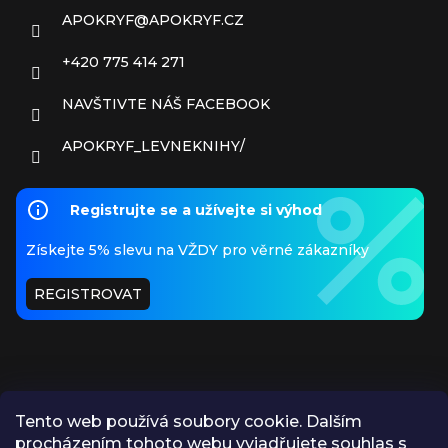
APOKRYF
@
APOKRYF.CZ
+420 775 414 271
NAVŠTIVTE NÁŠ FACEBOOK
APOKRYF_LEVNEKNIHY/
Registrujte se a užívejte si výhod
Získejte 5% slevu na VŽDY pro věrné zákazníky
REGISTROVAT
Tento web používá soubory cookie. Dalším
procházením tohoto webu vyjadřujete souhlas s
PŘIJÍMÁME ONLINE PLATBY