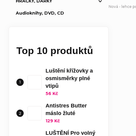
HRAČKY, DÁRKY
Nová - lehce 
Audioknihy, DVD, CD
Top 10 produktů
Luštění křížovky a
osmisměrky plné
vtipů
56 Kč
Antistres Butter
máslo žluté
129 Kč
LUŠTĚNÍ Pro volný