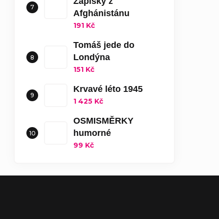
Zápisky z
Afghánistánu
191 Kč
Tomáš jede do
Londýna
151 Kč
Krvavé léto 1945
1 425 Kč
OSMISMĚRKY
humorné
99 Kč
Zápatí