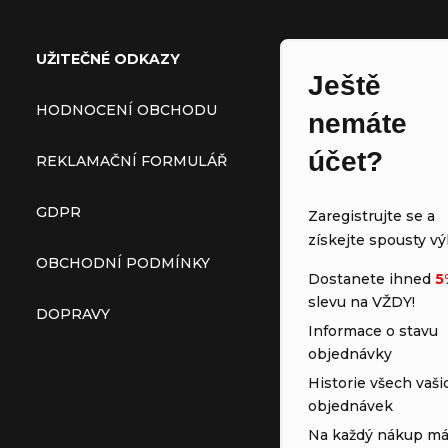
UŽITEČNÉ ODKAZY
Ještě
HODNOCENÍ OBCHODU
nemáte
účet?
REKLAMAČNÍ FORMULÁŘ
GDPR
Zaregistrujte se a
získejte spousty vý
OBCHODNÍ PODMÍNKY
Dostanete ihned
5
slevu na VŽDY!
DOPRAVY
Informace o stavu
objednávky
Historie všech vaši
objednávek
Na každý nákup má