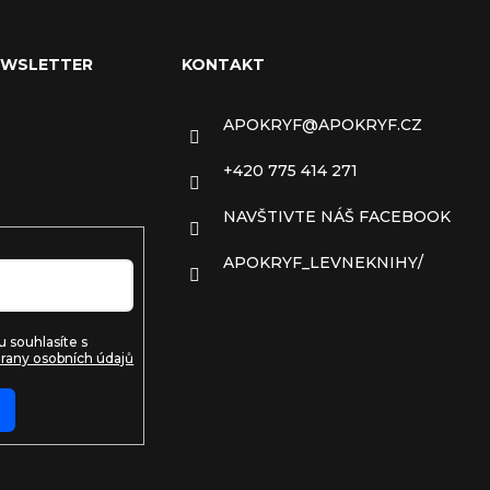
EWSLETTER
KONTAKT
ail a my vám
APOKRYF
@
APOKRYF.CZ
 informace o
ech na našem e-
+420 775 414 271
NAVŠTIVTE NÁŠ FACEBOOK
APOKRYF_LEVNEKNIHY/
 souhlasíte s
rany osobních údajů