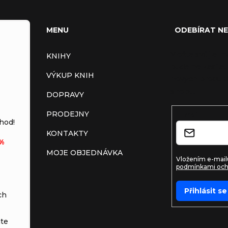
MENU
ODEBÍRAT N
Vložte svůj e-m
KNIHY
budeme zasílat
VÝKUP KNIH
nových produkt
shopu.
DOPRAVY
PRODEJNY
E-mail
hod!
KONTAKTY
%
MOJE OBJEDNÁVKA
Vložením e-mailu
podmínkami och
Přihlásit se
ch
te