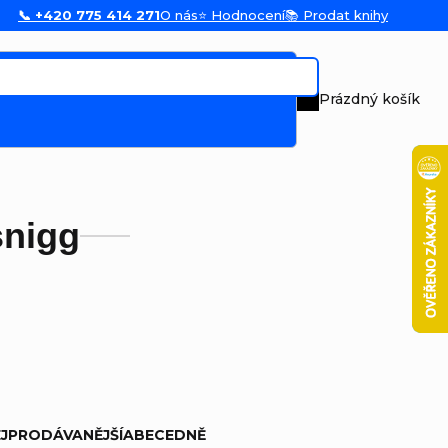
📞 +420 775 414 271
O nás
⭐ Hodnocení
📚 Prodat knihy
Prázdný košík
Nákupní koš
snigg
JPRODÁVANĚJŠÍ
ABECEDNĚ