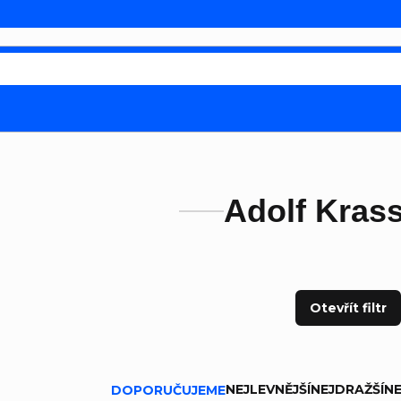
Adolf Kras
Otevřít filtr
ní produktů
NEJLEVNĚJŠÍ
NEJDRAŽŠÍ
NE
DOPORUČUJEME