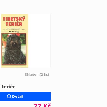
s produktů
Skladem
(
2 ks
)
 teriér
Detail
27 Kč