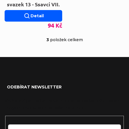
svazek 13 - Ssavci VII.
Detail
94 Kč
3
položek celkem
Ovládací prvky výp
Zápatí
ODEBÍRAT NEWSLETTER
Vložte svůj e-mail a my vám budeme zasílat informace o
nových produktech na našem e-shopu.
E-mail