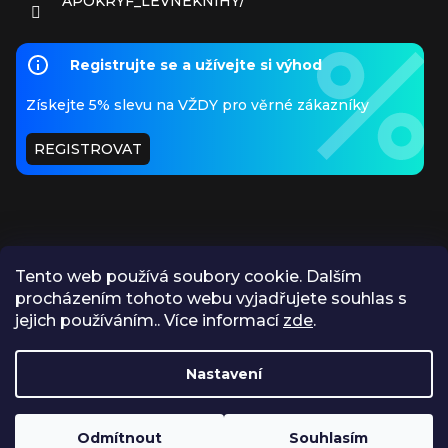
APOKRYF_LEVNEKNIHY/
Registrujte se a užívejte si výhod
Získejte 5% slevu na VŽDY pro věrné zákazníky
REGISTROVAT
Tento web používá soubory cookie. Dalším
procházením tohoto webu vyjadřujete souhlas s
PŘIJÍMÁME ONLINE PLATBY
jejich používáním.. Více informací
zde
.
Nastavení
https://www.apokryf.cz/vykup/
Odmítnout
Souhlasím