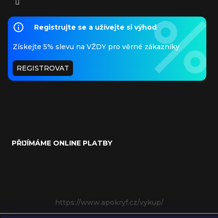
Registrujte se a užívejte si výhod
Získejte 5% slevu na VŽDY pro věrné zákazníky
REGISTROVAT
PŘIJÍMÁME ONLINE PLATBY
https://www.apokryf.cz/vykup/