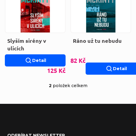
Slyším sirény v
Ráno už tu nebudu
ulicích
82 Kč
Detail
Detail
125 Kč
2
položek celkem
Ovládací prvky výp
Zápatí
ODEBÍRAT NEWSLETTER