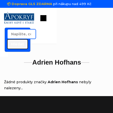
Přejít na obsah
📦 Doprava GLS ZDARMA
při nákupu nad 499 Kč
Nákupní košík
Hledat
Adrien Hofhans
Žádné produkty značky
Adrien Hofhans
nebyly
nalezeny...
Zápatí