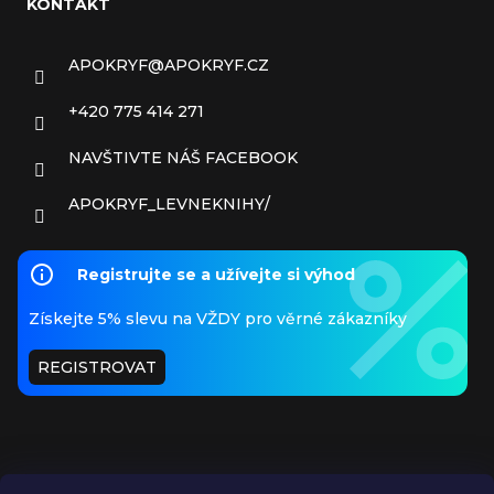
KONTAKT
APOKRYF
@
APOKRYF.CZ
+420 775 414 271
NAVŠTIVTE NÁŠ FACEBOOK
APOKRYF_LEVNEKNIHY/
Registrujte se a užívejte si výhod
Získejte 5% slevu na VŽDY pro věrné zákazníky
REGISTROVAT