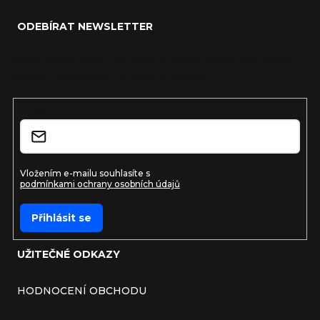
ODEBÍRAT NEWSLETTER
Vložte svůj e-mail a my vám budeme zasílat informace o
nových produktech na našem e-shopu.
E-mail
Vložením e-mailu souhlasíte s
podmínkami ochrany osobních údajů
Přihlásit se
UŽITEČNÉ ODKAZY
HODNOCENÍ OBCHODU