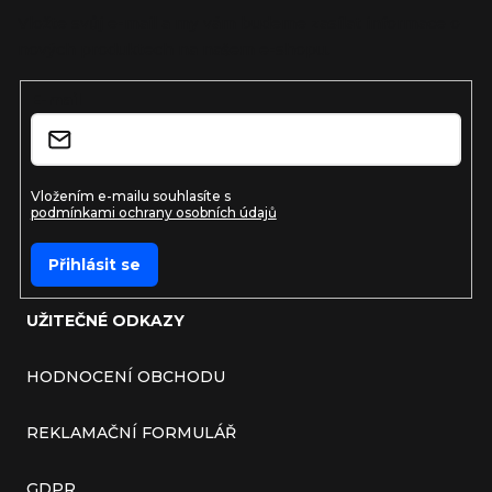
Vložte svůj e-mail a my vám budeme zasílat informace o
nových produktech na našem e-shopu.
E-mail
Vložením e-mailu souhlasíte s
podmínkami ochrany osobních údajů
Přihlásit se
UŽITEČNÉ ODKAZY
HODNOCENÍ OBCHODU
REKLAMAČNÍ FORMULÁŘ
GDPR