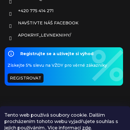
+420 775 414 271
NAVŠTIVTE NÁŠ FACEBOOK
APOKRYF_LEVNEKNIHY/
Registrujte se a užívejte si výhod
Získejte 5% slevu na VŽDY pro věrné zákazníky
REGISTROVAT
Tento web používá soubory cookie. Dalším
procházením tohoto webu vyjadřujete souhlas s
PŘIJÍMÁME ONLINE PLATBY
jejich používáním.. Více informací
zde
.