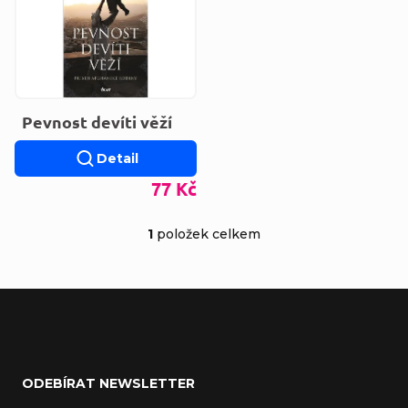
Pevnost devíti věží
Detail
77 Kč
1
položek celkem
Ovládací prvky výp
Zápatí
ODEBÍRAT NEWSLETTER