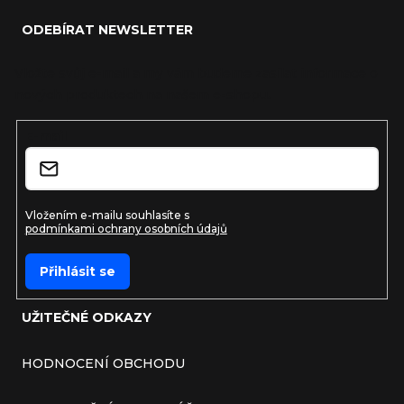
ODEBÍRAT NEWSLETTER
Vložte svůj e-mail a my vám budeme zasílat informace o
nových produktech na našem e-shopu.
E-mail
Vložením e-mailu souhlasíte s
podmínkami ochrany osobních údajů
Přihlásit se
UŽITEČNÉ ODKAZY
HODNOCENÍ OBCHODU