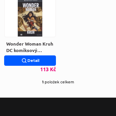
Výpis produktů
Wonder Woman Kruh
DC komiksový
komplet
Detail
113 Kč
1
položek celkem
Ovládací prvky výp
Zápatí