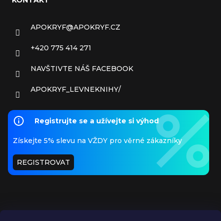
APOKRYF
@
APOKRYF.CZ
+420 775 414 271
NAVŠTIVTE NÁŠ FACEBOOK
APOKRYF_LEVNEKNIHY/
Registrujte se a užívejte si výhod
Získejte 5% slevu na VŽDY pro věrné zákazníky
REGISTROVAT