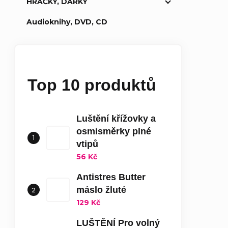
HRAČKY, DÁRKY
Audioknihy, DVD, CD
Top 10 produktů
Luštění křížovky a
osmisměrky plné
vtipů
56 Kč
Antistres Butter
máslo žluté
129 Kč
LUŠTĚNÍ Pro volný