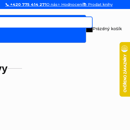
📞 +420 775 414 271
O nás
⭐ Hodnocení
📚 Prodat knihy
Prázdný košík
Nákupní koš
vy