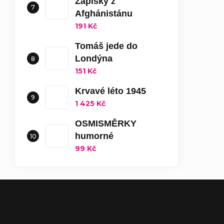
Zápisky z
Afghánistánu
191 Kč
Tomáš jede do
Londýna
151 Kč
Krvavé léto 1945
1 425 Kč
OSMISMĚRKY
humorné
99 Kč
Zápatí