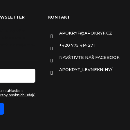
EWSLETTER
KONTAKT
ail a my vám
APOKRYF
@
APOKRYF.CZ
 informace o
ech na našem e-
+420 775 414 271
NAVŠTIVTE NÁŠ FACEBOOK
APOKRYF_LEVNEKNIHY/
 souhlasíte s
rany osobních údajů