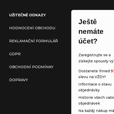
UŽITEČNÉ ODKAZY
Ještě
HODNOCENÍ OBCHODU
nemáte
účet?
REKLAMAČNÍ FORMULÁŘ
GDPR
Zaregistrujte se a
získejte spousty vý
OBCHODNÍ PODMÍNKY
Dostanete ihned
5
slevu na VŽDY!
DOPRAVY
Informace o stavu
objednávky
Historie všech vaši
objednávek
Na každý nákup má