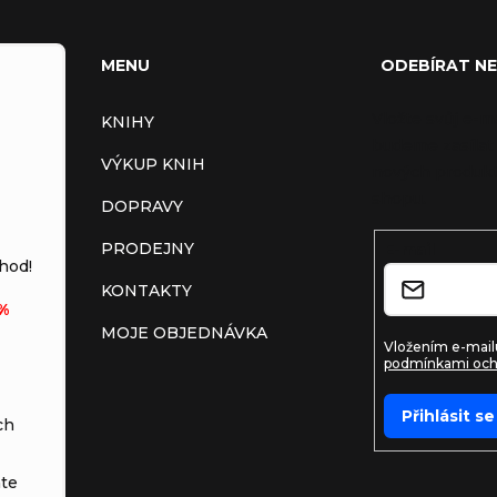
MENU
ODEBÍRAT N
Vložte svůj e-m
KNIHY
budeme zasílat
VÝKUP KNIH
nových produkt
shopu.
DOPRAVY
PRODEJNY
E-mail
hod!
KONTAKTY
%
MOJE OBJEDNÁVKA
Vložením e-mailu
podmínkami och
Přihlásit se
ch
te