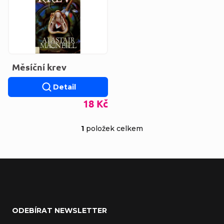
Měsíční krev
Detail
18 Kč
1
položek celkem
Ovládací prvky výp
Zápatí
ODEBÍRAT NEWSLETTER