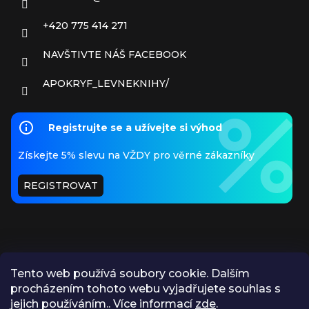
+420 775 414 271
NAVŠTIVTE NÁŠ FACEBOOK
APOKRYF_LEVNEKNIHY/
Registrujte se a užívejte si výhod
Získejte 5% slevu na VŽDY pro věrné zákazníky
REGISTROVAT
Tento web používá soubory cookie. Dalším
procházením tohoto webu vyjadřujete souhlas s
PŘIJÍMÁME ONLINE PLATBY
jejich používáním.. Více informací
zde
.