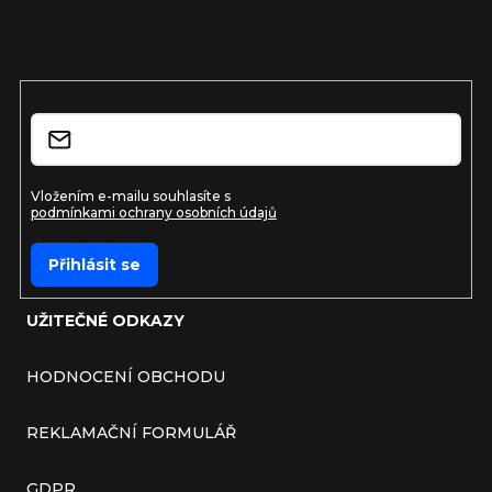
Vložte svůj e-mail a my vám budeme zasílat informace o
nových produktech na našem e-shopu.
E-mail
Vložením e-mailu souhlasíte s
podmínkami ochrany osobních údajů
Přihlásit se
UŽITEČNÉ ODKAZY
HODNOCENÍ OBCHODU
REKLAMAČNÍ FORMULÁŘ
GDPR