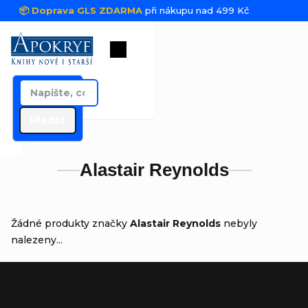
Přejít na obsah
📦 Doprava GLS ZDARMA
při nákupu nad 499 Kč
Nákupní košík
Hledat
Alastair Reynolds
Žádné produkty značky
Alastair Reynolds
nebyly
nalezeny...
Zápatí