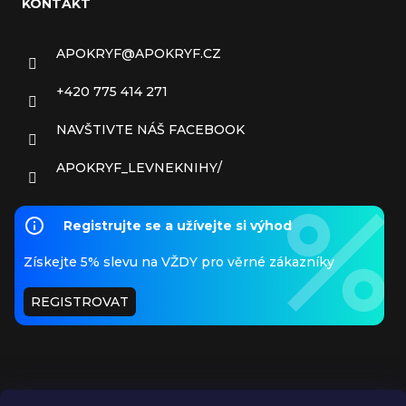
KONTAKT
APOKRYF
@
APOKRYF.CZ
+420 775 414 271
NAVŠTIVTE NÁŠ FACEBOOK
APOKRYF_LEVNEKNIHY/
Registrujte se a užívejte si výhod
Získejte 5% slevu na VŽDY pro věrné zákazníky
REGISTROVAT