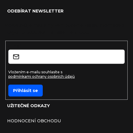
ODEBÍRAT NEWSLETTER
Vložte svůj e-mail a my vám budeme zasílat informace o
nových produktech na našem e-shopu.
E-mail
Vložením e-mailu souhlasíte s
podmínkami ochrany osobních údajů
Přihlásit se
UŽITEČNÉ ODKAZY
HODNOCENÍ OBCHODU