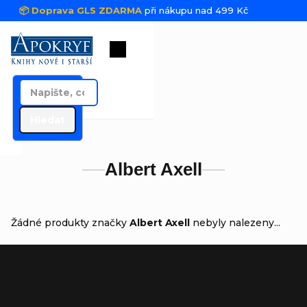
Přejít na obsah
📦 Doprava GLS ZDARMA
při nákupu nad 499 Kč
Nákupní košík
Hledat
Albert Axell
Žádné produkty značky
Albert Axell
nebyly nalezeny...
Zápatí