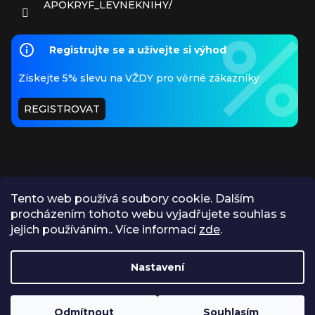
APOKRYF_LEVNEKNIHY/
Registrujte se a užívejte si výhod
Získejte 5% slevu na VŽDY pro věrné zákazníky
REGISTROVAT
Tento web používá soubory cookie. Dalším
procházením tohoto webu vyjadřujete souhlas s
PŘIJÍMÁME ONLINE PLATBY
jejich používáním.. Více informací
zde
.
Nastavení
https://www.apokryf.cz/vykup/
Odmítnout
Souhlasím