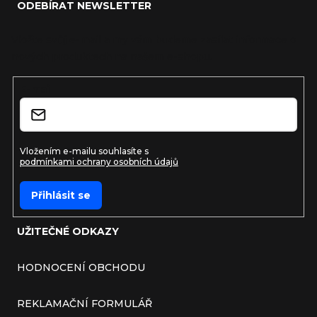
ODEBÍRAT NEWSLETTER
Vložte svůj e-mail a my vám budeme zasílat informace o
nových produktech na našem e-shopu.
E-mail
Vložením e-mailu souhlasíte s
podmínkami ochrany osobních údajů
Přihlásit se
UŽITEČNÉ ODKAZY
HODNOCENÍ OBCHODU
REKLAMAČNÍ FORMULÁŘ