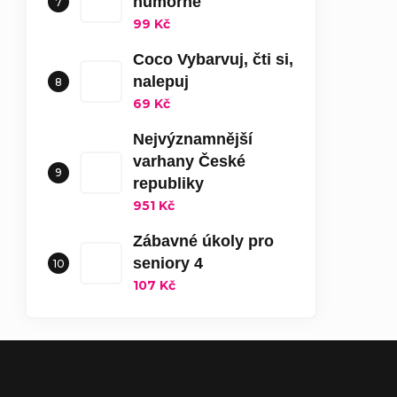
humorné
99 Kč
Coco Vybarvuj, čti si,
nalepuj
69 Kč
Nejvýznamnější
varhany České
republiky
951 Kč
Zábavné úkoly pro
seniory 4
107 Kč