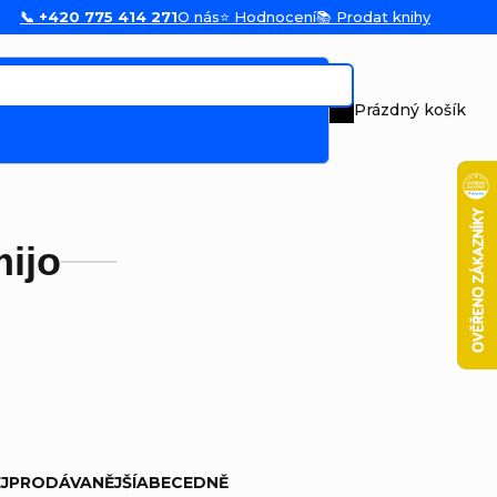
📞 +420 775 414 271
O nás
⭐ Hodnocení
📚 Prodat knihy
Prázdný košík
Nákupní koš
ijo
JPRODÁVANĚJŠÍ
ABECEDNĚ