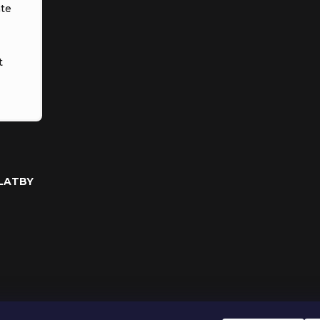
te
t
PLATBY