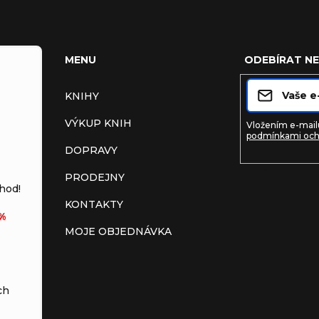
MENU
ODEBÍRAT N
KNIHY
VÝKUP KNIH
Vložením e-mailu
podmínkami och
DOPRAVY
PRODEJNY
Přihlásit s
hod!
KONTAKTY
%
MOJE OBJEDNÁVKA
ch