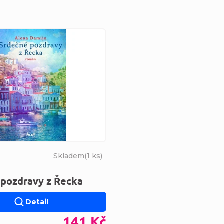
s produktů
Skladem
(
1 ks
)
 pozdravy z Řecka
Detail
141 Kč