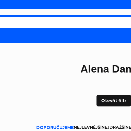
Alena Dam
Otevřít filtr
ní produktů
NEJLEVNĚJŠÍ
NEJDRAŽŠÍ
NE
DOPORUČUJEME