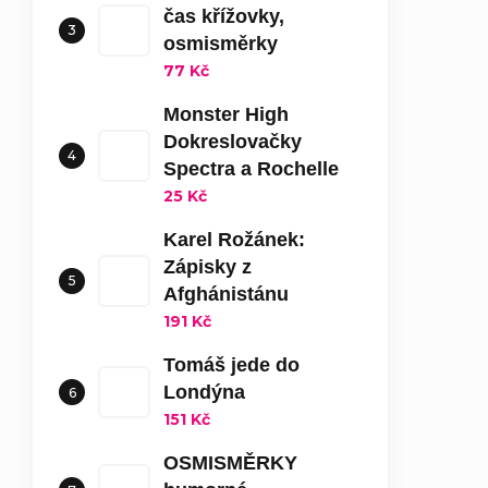
čas křížovky,
osmisměrky
77 Kč
Monster High
Dokreslovačky
Spectra a Rochelle
25 Kč
Karel Rožánek:
Zápisky z
Afghánistánu
191 Kč
Tomáš jede do
Londýna
151 Kč
OSMISMĚRKY