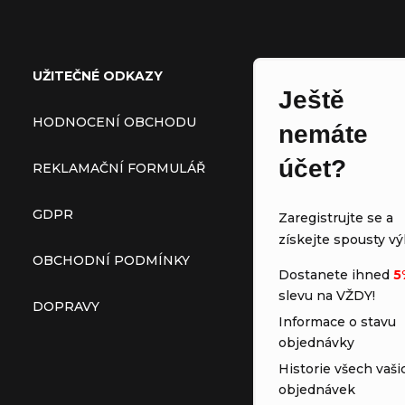
Zápatí
UŽITEČNÉ ODKAZY
Ještě
HODNOCENÍ OBCHODU
nemáte
účet?
REKLAMAČNÍ FORMULÁŘ
GDPR
Zaregistrujte se a
získejte spousty vý
OBCHODNÍ PODMÍNKY
Dostanete ihned
5
slevu na VŽDY!
DOPRAVY
Informace o stavu
objednávky
Historie všech vaši
objednávek