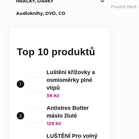
HRAČKY, DÁRKY
Použité zboží -
Audioknihy, DVD, CD
Top 10 produktů
Luštění křížovky a
osmisměrky plné
vtipů
56 Kč
Antistres Butter
máslo žluté
129 Kč
LUŠTĚNÍ Pro volný