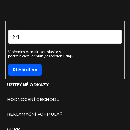
Vložte svůj e-mail a my vám budeme zasílat informace o
nových produktech na našem e-shopu.
E-mail
Vložením e-mailu souhlasíte s
podmínkami ochrany osobních údajů
Přihlásit se
UŽITEČNÉ ODKAZY
HODNOCENÍ OBCHODU
REKLAMAČNÍ FORMULÁŘ
GDPR