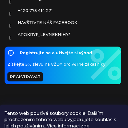
+420 775 414 271
NAVŠTIVTE NÁŠ FACEBOOK
APOKRYF_LEVNEKNIHY/
Registrujte se a užívejte si výhod
Získejte 5% slevu na VŽDY pro věrné zákazníky
REGISTROVAT
Tento web používá soubory cookie. Dalším
procházením tohoto webu vyjadřujete souhlas s
PŘIJÍMÁME ONLINE PLATBY
jejich používáním.. Více informací
zde
.