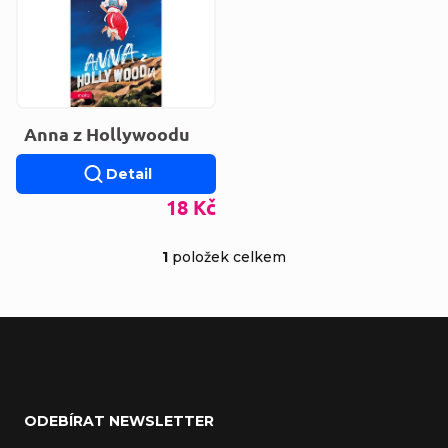
Anna z Hollywoodu
Detail
18 Kč
1
položek celkem
Ovládací prvky výp
Zápatí
ODEBÍRAT NEWSLETTER