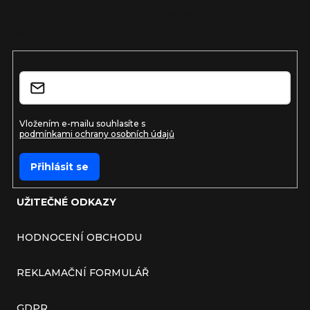
Vložte svůj e-mail a my vám budeme zasílat informace o
nových produktech na našem e-shopu.
E-mail
Vložením e-mailu souhlasíte s
podmínkami ochrany osobních údajů
Přihlásit se
UŽITEČNÉ ODKAZY
HODNOCENÍ OBCHODU
REKLAMAČNÍ FORMULÁŘ
GDPR