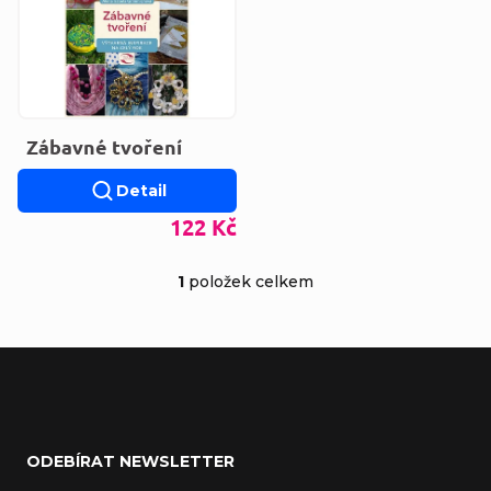
Zábavné tvoření
Detail
122 Kč
1
položek celkem
Ovládací prvky výp
Zápatí
ODEBÍRAT NEWSLETTER