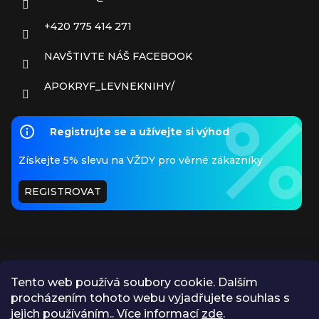
+420 775 414 271
NAVŠTIVTE NÁŠ FACEBOOK
APOKRYF_LEVNEKNIHY/
Registrujte se a užívejte si výhod
Získejte 5% slevu na VŽDY pro věrné zákazníky
REGISTROVAT
Tento web používá soubory cookie. Dalším
procházením tohoto webu vyjadřujete souhlas s
PŘIJÍMÁME ONLINE PLATBY
jejich používáním.. Více informací
zde
.