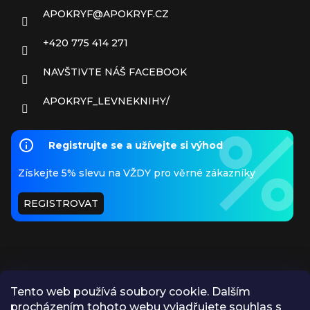
APOKRYF
@
APOKRYF.CZ
+420 775 414 271
NAVŠTIVTE NÁŠ FACEBOOK
APOKRYF_LEVNEKNIHY/
Registrujte se a užívejte si výhod
Získejte 5% slevu na VŽDY pro věrné zákazníky
REGISTROVAT
Tento web používá soubory cookie. Dalším
procházením tohoto webu vyjadřujete souhlas s
PŘIJÍMÁME ONLINE PLATBY