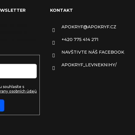
EWSLETTER
KONTAKT
ail a my vám
APOKRYF
@
APOKRYF.CZ
 informace o
ech na našem e-
+420 775 414 271
NAVŠTIVTE NÁŠ FACEBOOK
APOKRYF_LEVNEKNIHY/
 souhlasíte s
rany osobních údajů