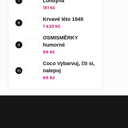
Londýna
151 Kč
Krvavé léto 1945
1 425 Kč
OSMISMĚRKY
humorné
99 Kč
Coco Vybarvuj, čti si,
nalepuj
69 Kč
Zápatí