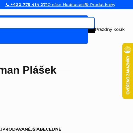
📞 +420 775 414 271
O nás
⭐ Hodnocení
📚 Prodat knihy
Prázdný košík
Nákupní koš
man Plášek
JPRODÁVANĚJŠÍ
ABECEDNĚ