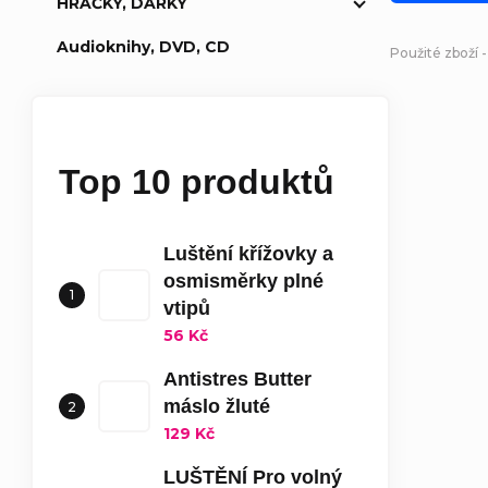
HRAČKY, DÁRKY
Audioknihy, DVD, CD
Použité zboží 
Top 10 produktů
Luštění křížovky a
osmisměrky plné
vtipů
56 Kč
Antistres Butter
máslo žluté
129 Kč
LUŠTĚNÍ Pro volný