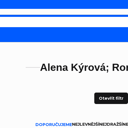
Alena Kýrová; Ro
Otevřít filtr
ní produktů
NEJLEVNĚJŠÍ
NEJDRAŽŠÍ
NE
DOPORUČUJEME