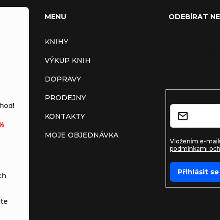
MENU
ODEBÍRAT N
Vložte svůj e-m
KNIHY
budeme zasílat
VÝKUP KNIH
nových produkt
shopu.
DOPRAVY
PRODEJNY
E-mail
hod!
KONTAKTY
%
MOJE OBJEDNÁVKA
Vložením e-mailu
podmínkami och
Přihlásit se
ch
te