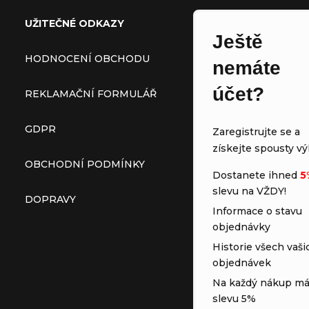
UŽITEČNÉ ODKAZY
Ještě
HODNOCENÍ OBCHODU
nemáte
účet?
REKLAMAČNÍ FORMULÁŘ
GDPR
Zaregistrujte se a
získejte spousty vý
OBCHODNÍ PODMÍNKY
Dostanete ihned
5
slevu na VŽDY!
DOPRAVY
Informace o stavu
objednávky
Historie všech vaši
objednávek
Na každý nákup má
slevu 5%