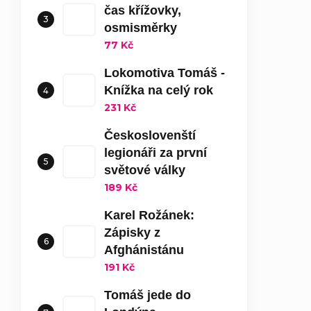
čas křížovky,
osmisměrky
77 Kč
Lokomotiva Tomáš -
Knížka na celý rok
231 Kč
Českoslovenští
legionáři za první
světové války
189 Kč
Karel Rožánek:
Zápisky z
Afghánistánu
191 Kč
Tomáš jede do