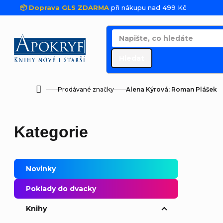
Přejít na obsah
📦 Doprava GLS ZDARMA
při nákupu nad 499 Kč
Hledat
Prodávané značky
Alena Kýrová; Roman Plášek
Domů
Postranní panel
Přeskočit kategorie
Kategorie
Novinky
Poklady do dvacky
Řaze
Knihy