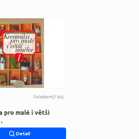
s produktů
Skladem
(
1 ks
)
 pro malé i větší
.
Detail