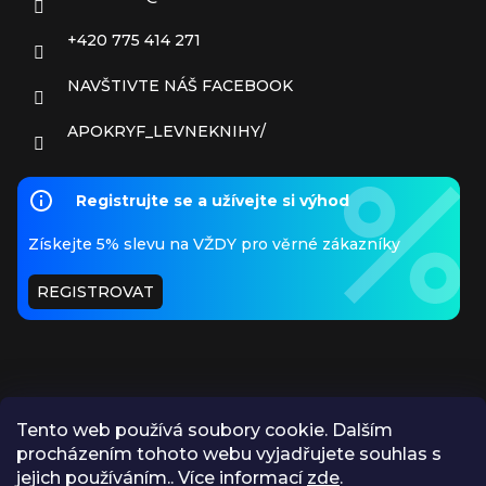
+420 775 414 271
NAVŠTIVTE NÁŠ FACEBOOK
APOKRYF_LEVNEKNIHY/
Registrujte se a užívejte si výhod
Získejte 5% slevu na VŽDY pro věrné zákazníky
REGISTROVAT
Tento web používá soubory cookie. Dalším
procházením tohoto webu vyjadřujete souhlas s
PŘIJÍMÁME ONLINE PLATBY
jejich používáním.. Více informací
zde
.