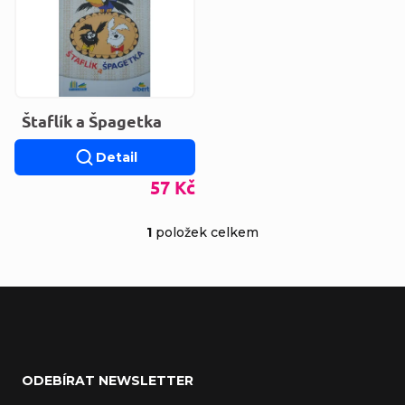
Štaflík a Špagetka
Detail
57 Kč
1
položek celkem
Ovládací prvky výp
Zápatí
ODEBÍRAT NEWSLETTER