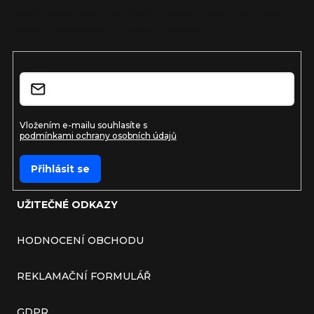
Vložte svůj e-mail a my vám budeme zasílat informace o
nových produktech na našem e-shopu.
E-mail
Vložením e-mailu souhlasíte s
podmínkami ochrany osobních údajů
Přihlásit se
UŽITEČNÉ ODKAZY
HODNOCENÍ OBCHODU
REKLAMAČNÍ FORMULÁŘ
GDPR