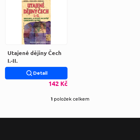
Výpis produktů
Utajené dějiny Čech
I.-II.
Detail
142 Kč
1
položek celkem
Ovládací prvky výp
Zápatí