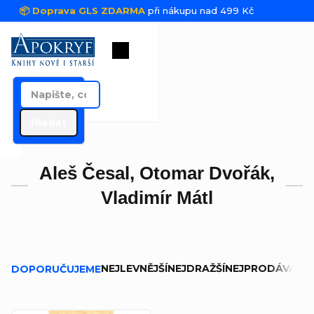
Přejít na obsah
📦 Doprava GLS ZDARMA
při nákupu nad 499 Kč
Nákupní košík
Hledat
Aleš Česal, Otomar Dvořák,
Vladimír Mátl
Řazení produktů
NEJLEVNĚJŠÍ
NEJDRAŽŠÍ
NEJPRODÁVANĚJ
DOPORUČUJEME