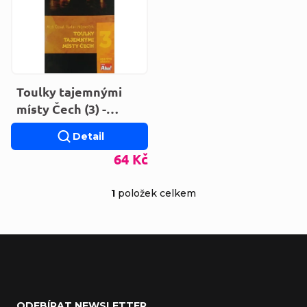
Toulky tajemnými
místy Čech (3) -
Největší záhady
Detail
64 Kč
1
položek celkem
Ovládací prvky výp
Zápatí
ODEBÍRAT NEWSLETTER