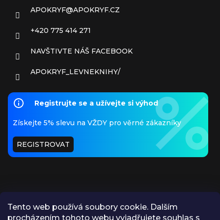
APOKRYF
@
APOKRYF.CZ
+420 775 414 271
NAVŠTIVTE NÁŠ FACEBOOK
APOKRYF_LEVNEKNIHY/
Registrujte se a užívejte si výhod
Získejte 5% slevu na VŽDY pro věrné zákazníky
REGISTROVAT
Tento web používá soubory cookie. Dalším
procházením tohoto webu vyjadřujete souhlas s
PŘIJÍMÁME ONLINE PLATBY