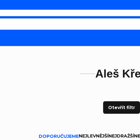
Aleš Kř
Otevřít filtr
ní produktů
NEJLEVNĚJŠÍ
NEJDRAŽŠÍ
NE
DOPORUČUJEME