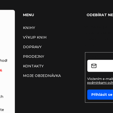
MENU
ODEBÍRAT N
Vložte svůj e-m
KNIHY
budeme zasílat
VÝKUP KNIH
nových produkt
shopu.
DOPRAVY
PRODEJNY
E-mail
hod!
KONTAKTY
%
MOJE OBJEDNÁVKA
Vložením e-mailu
podmínkami och
Přihlásit se
ch
te