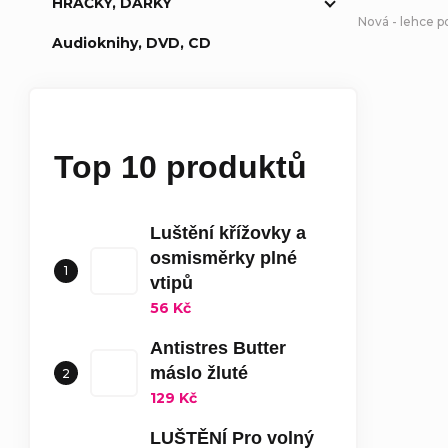
HRAČKY, DÁRKY
Nová - lehce 
Audioknihy, DVD, CD
Top 10 produktů
Luštění křížovky a
osmisměrky plné
vtipů
56 Kč
Antistres Butter
máslo žluté
129 Kč
LUŠTĚNÍ Pro volný