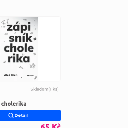
s produktů
Skladem
(
1 ks
)
 cholerika
Detail
65 Kč