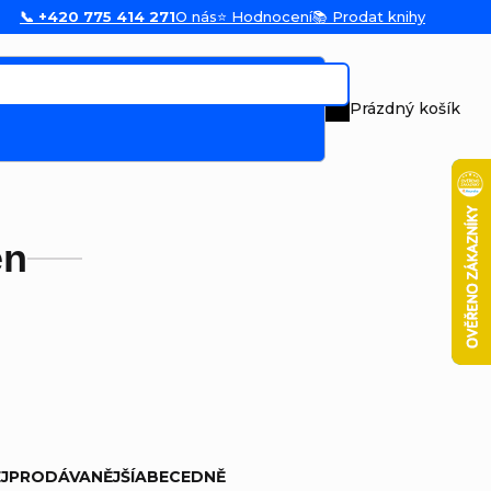
📞 +420 775 414 271
O nás
⭐ Hodnocení
📚 Prodat knihy
Prázdný košík
Nákupní koš
en
JPRODÁVANĚJŠÍ
ABECEDNĚ