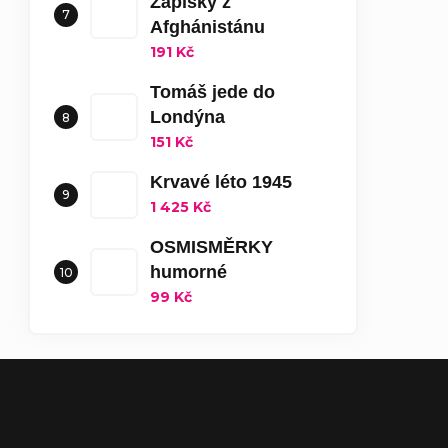
Zápisky z
Afghánistánu
191 Kč
Tomáš jede do
Londýna
151 Kč
Krvavé léto 1945
1 425 Kč
OSMISMĚRKY
humorné
99 Kč
Zápatí