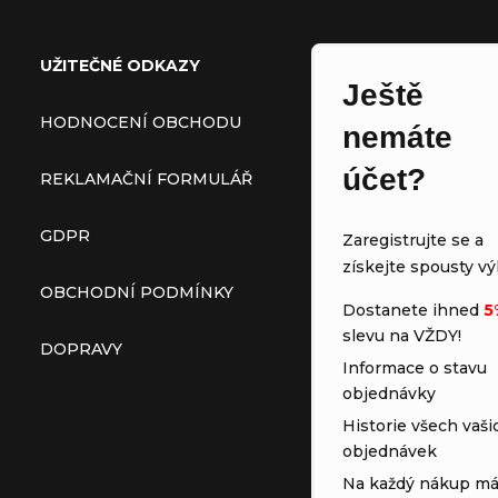
UŽITEČNÉ ODKAZY
Ještě
HODNOCENÍ OBCHODU
nemáte
účet?
REKLAMAČNÍ FORMULÁŘ
GDPR
Zaregistrujte se a
získejte spousty vý
OBCHODNÍ PODMÍNKY
Dostanete ihned
5
slevu na VŽDY!
DOPRAVY
Informace o stavu
objednávky
Historie všech vaši
objednávek
Na každý nákup má