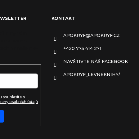
EWSLETTER
KONTAKT
ail a my vám
APOKRYF
@
APOKRYF.CZ
 informace o
ech na našem e-
+420 775 414 271
NAVŠTIVTE NÁŠ FACEBOOK
APOKRYF_LEVNEKNIHY/
 souhlasíte s
rany osobních údajů