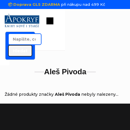
Přejít na obsah
📦 Doprava GLS ZDARMA
při nákupu nad 499 Kč
Nákupní košík
Hledat
Aleš Pivoda
Žádné produkty značky
Aleš Pivoda
nebyly nalezeny...
Zápatí