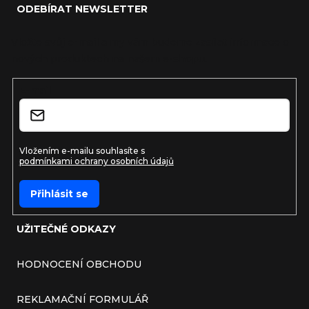
ODEBÍRAT NEWSLETTER
Vložte svůj e-mail a my vám budeme zasílat informace o
nových produktech na našem e-shopu.
E-mail
Vložením e-mailu souhlasíte s
podmínkami ochrany osobních údajů
Přihlásit se
UŽITEČNÉ ODKAZY
HODNOCENÍ OBCHODU
REKLAMAČNÍ FORMULÁŘ