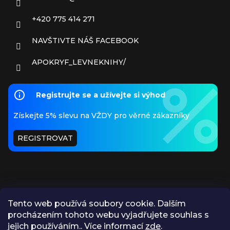
+420 775 414 271
NAVŠTIVTE NÁŠ FACEBOOK
APOKRYF_LEVNEKNIHY/
Registrujte se a užívejte si výhod
Získejte 5% slevu na VŽDY pro věrné zákazníky
REGISTROVAT
Tento web používá soubory cookie. Dalším
procházením tohoto webu vyjadřujete souhlas s
PŘIJÍMÁME ONLINE PLATBY
jejich používáním.. Více informací
zde
.