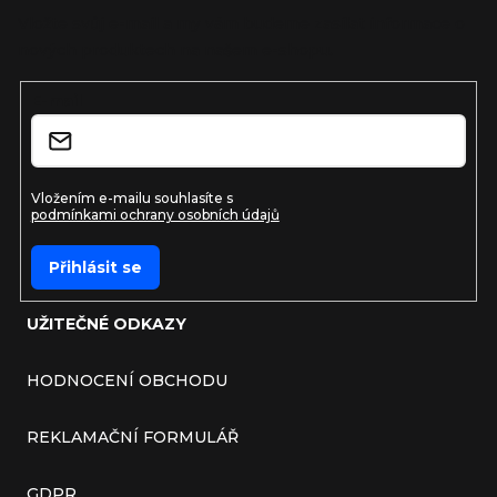
Vložte svůj e-mail a my vám budeme zasílat informace o
nových produktech na našem e-shopu.
E-mail
Vložením e-mailu souhlasíte s
podmínkami ochrany osobních údajů
Přihlásit se
UŽITEČNÉ ODKAZY
HODNOCENÍ OBCHODU
REKLAMAČNÍ FORMULÁŘ
GDPR