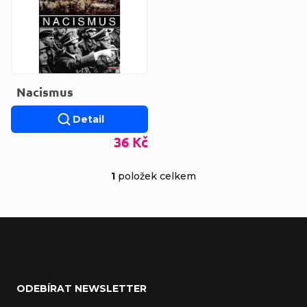
Nacismus
Detail
36 Kč
1
položek celkem
Ovládací prvky výp
Zápatí
ODEBÍRAT NEWSLETTER