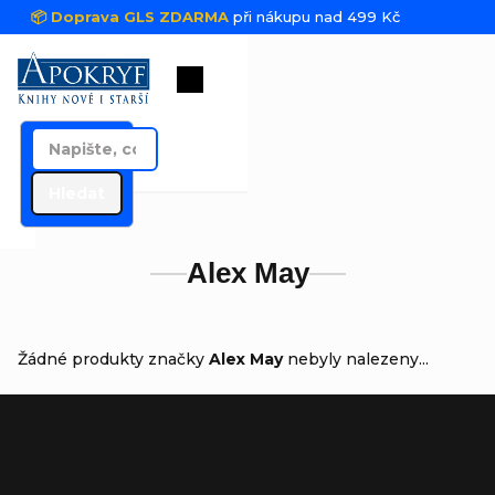
Přejít na obsah
📦 Doprava GLS ZDARMA
při nákupu nad 499 Kč
Nákupní košík
Hledat
Alex May
Žádné produkty značky
Alex May
nebyly nalezeny...
Zápatí