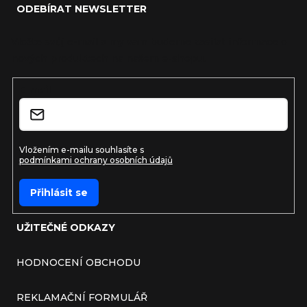
ODEBÍRAT NEWSLETTER
Vložte svůj e-mail a my vám budeme zasílat informace o
nových produktech na našem e-shopu.
E-mail
Vložením e-mailu souhlasíte s
podmínkami ochrany osobních údajů
Přihlásit se
UŽITEČNÉ ODKAZY
HODNOCENÍ OBCHODU
REKLAMAČNÍ FORMULÁŘ