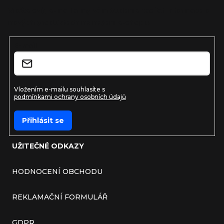
Vložte svůj e-mail a my vám budeme zasílat informace o
nových produktech na našem e-shopu.
E-mail
Vložením e-mailu souhlasíte s
podmínkami ochrany osobních údajů
Přihlásit se
UŽITEČNÉ ODKAZY
HODNOCENÍ OBCHODU
REKLAMAČNÍ FORMULÁŘ
GDPR