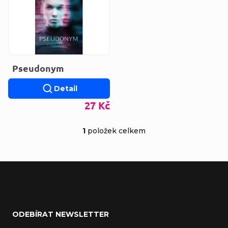
Pseudonym
Detail
27 Kč
1
položek celkem
Ovládací prvky výp
Zápatí
ODEBÍRAT NEWSLETTER