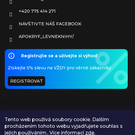
+420 775 414 271
NAVŠTIVTE NÁŠ FACEBOOK
APOKRYF_LEVNEKNIHY/
Registrujte se a užívejte si výhod
Získejte 5% slevu na VŽDY pro věrné zákazníky
REGISTROVAT
Tento web používá soubory cookie. Dalším
procházením tohoto webu vyjadřujete souhlas s
PŘIJÍMÁME ONLINE PLATBY
jejich používáním.. Více informací
zde
.