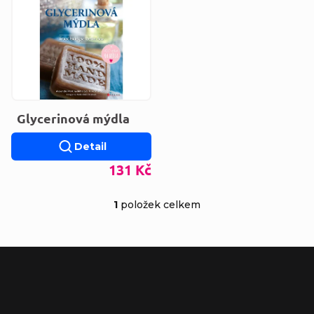
Výpis produktů
Glycerinová mýdla
Detail
131 Kč
1
položek celkem
Ovládací prvky výp
Zápatí