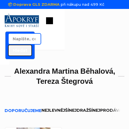
Přejít na obsah
📦 Doprava GLS ZDARMA
při nákupu nad 499 Kč
Nákupní košík
Hledat
Alexandra Martina Běhalová,
Tereza Štegrová
Řazení produktů
NEJLEVNĚJŠÍ
NEJDRAŽŠÍ
NEJPRODÁVANĚJ
DOPORUČUJEME