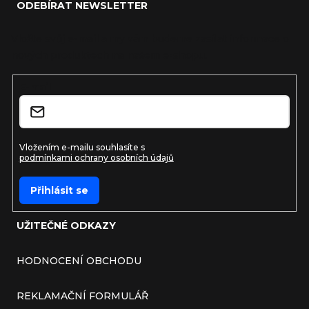
ODEBÍRAT NEWSLETTER
Vložte svůj e-mail a my vám budeme zasílat informace o
nových produktech na našem e-shopu.
E-mail
Vložením e-mailu souhlasíte s
podmínkami ochrany osobních údajů
Přihlásit se
UŽITEČNÉ ODKAZY
HODNOCENÍ OBCHODU
REKLAMAČNÍ FORMULÁŘ