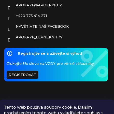
APOKRYF
@
APOKRYF.CZ
+420 775 414 271
NAVŠTIVTE NÁŠ FACEBOOK
APOKRYF_LEVNEKNIHY/
Registrujte se a užívejte si výhod
Získejte 5% slevu na VŽDY pro věrné zákazníky
REGISTROVAT
Tento web používá soubory cookie. Dalším
procházením tohoto webu vyjadřujete souhlas s
PŘIJÍMÁME ONLINE PLATBY