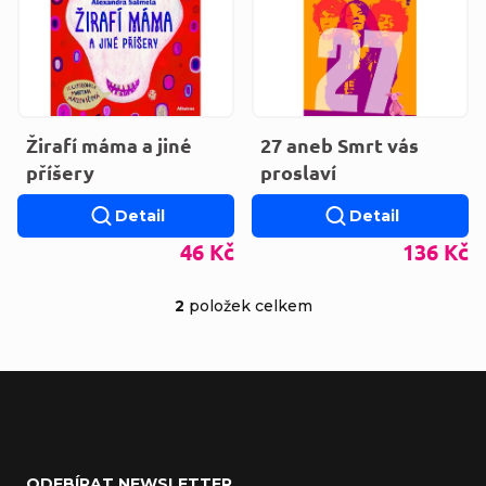
Žirafí máma a jiné
27 aneb Smrt vás
příšery
proslaví
Detail
Detail
46 Kč
136 Kč
2
položek celkem
Ovládací prvky výp
Zápatí
ODEBÍRAT NEWSLETTER