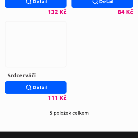
Detail
Detail
132 Kč
84 Kč
Srdcerváči
Detail
111 Kč
5
položek celkem
Ovládací prvky výp