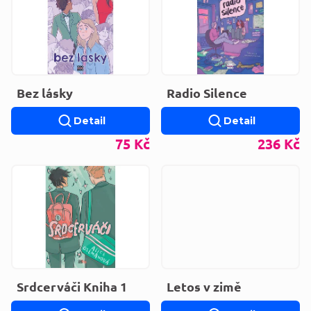
Bez lásky
Radio Silence
Detail
Detail
75 Kč
236 Kč
Srdcerváči Kniha 1
Letos v zimě