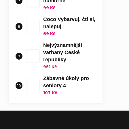
humorné
99 Kč
Coco Vybarvuj, čti si,
nalepuj
69 Kč
Nejvýznamnější
varhany České
republiky
951 Kč
Zábavné úkoly pro
seniory 4
107 Kč