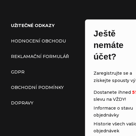
Zápatí
UŽITEČNÉ ODKAZY
Ještě
HODNOCENÍ OBCHODU
nemáte
účet?
REKLAMAČNÍ FORMULÁŘ
GDPR
Zaregistrujte se a
získejte spousty vý
OBCHODNÍ PODMÍNKY
Dostanete ihned
5
slevu na VŽDY!
DOPRAVY
Informace o stavu
objednávky
Historie všech vaši
objednávek