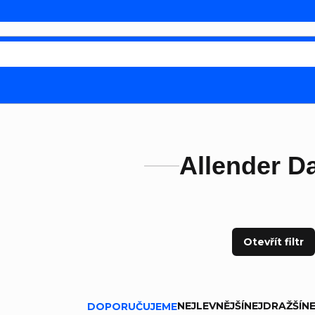
Allender D
Otevřít filtr
ní produktů
NEJLEVNĚJŠÍ
NEJDRAŽŠÍ
NE
DOPORUČUJEME