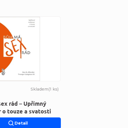
s produktů
Skladem
(
1 ks
)
ex rád – Upřímný
 o touze a svatosti
Detail