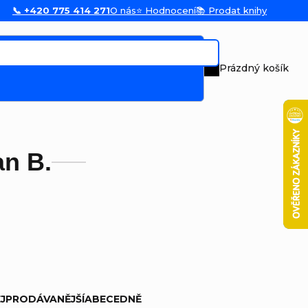
📞 +420 775 414 271
O nás
⭐ Hodnocení
📚 Prodat knihy
Prázdný košík
Nákupní koš
an B.
JPRODÁVANĚJŠÍ
ABECEDNĚ