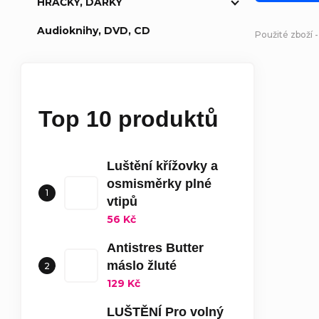
HRAČKY, DÁRKY
Audioknihy, DVD, CD
Použité zboží 
Top 10 produktů
Luštění křížovky a
osmisměrky plné
vtipů
56 Kč
Antistres Butter
máslo žluté
129 Kč
LUŠTĚNÍ Pro volný