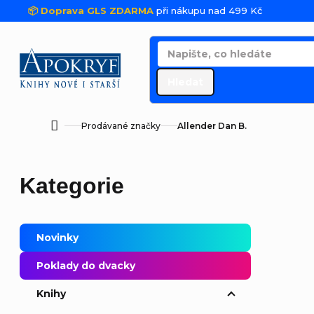
Přejít na obsah
📦 Doprava GLS ZDARMA
při nákupu nad 499 Kč
Hledat
Prodávané značky
Allender Dan B.
Domů
Postranní panel
Přeskočit kategorie
Kategorie
Novinky
Poklady do dvacky
Řaze
Knihy