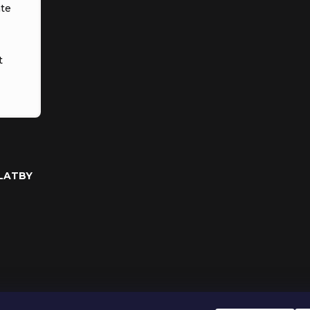
te
t
PLATBY