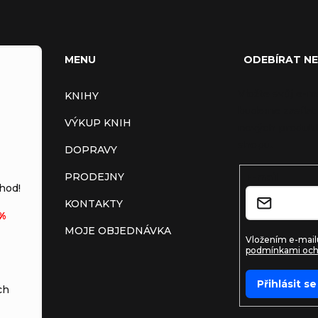
MENU
ODEBÍRAT N
Vložte svůj e-m
KNIHY
budeme zasílat
VÝKUP KNIH
nových produkt
shopu.
DOPRAVY
PRODEJNY
E-mail
hod!
KONTAKTY
%
MOJE OBJEDNÁVKA
Vložením e-mailu
podmínkami och
Přihlásit se
ch