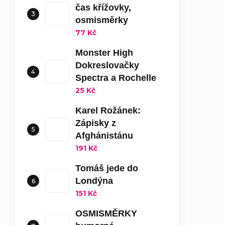
čas křížovky,
osmisměrky
77 Kč
Monster High
Dokreslovačky
Spectra a Rochelle
25 Kč
Karel Rožánek:
Zápisky z
Afghánistánu
191 Kč
Tomáš jede do
Londýna
151 Kč
OSMISMĚRKY