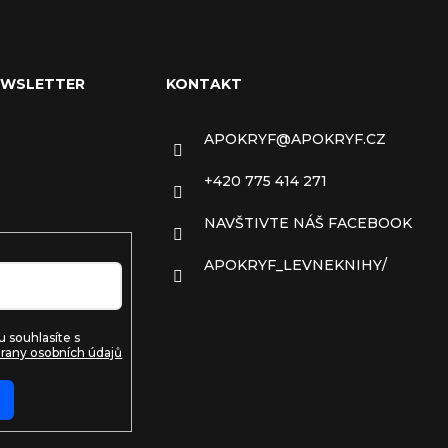
EWSLETTER
KONTAKT
ail a my vám
APOKRYF
@
APOKRYF.CZ
 informace o
ech na našem e-
+420 775 414 271
NAVŠTIVTE NÁŠ FACEBOOK
APOKRYF_LEVNEKNIHY/
 souhlasíte s
rany osobních údajů