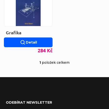
Grafika
Detail
284 Kč
1
položek celkem
Ovládací prvky výp
Zápatí
ODEBÍRAT NEWSLETTER