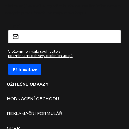
Vložte svůj e-mail a my vám budeme zasílat informace o
nových produktech na našem e-shopu.
E-mail
Vložením e-mailu souhlasíte s
podmínkami ochrany osobních údajů
Přihlásit se
UŽITEČNÉ ODKAZY
HODNOCENÍ OBCHODU
REKLAMAČNÍ FORMULÁŘ
GDPR