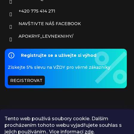
+420 775 414 271
NAVŠTIVTE NÁŠ FACEBOOK
APOKRYF_LEVNEKNIHY/
Registrujte se a užívejte si výhod
Získejte 5% slevu na VŽDY pro věrné zákazníky
REGISTROVAT
Tento web používá soubory cookie. Dalším
procházením tohoto webu vyjadřujete souhlas s
PŘIJÍMÁME ONLINE PLATBY
jejich používáním.. Více informací
zde
.