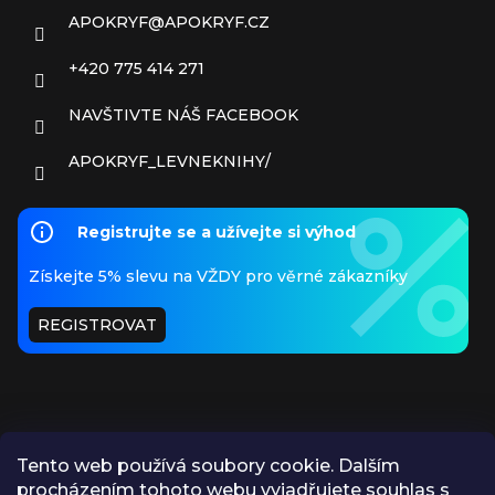
APOKRYF
@
APOKRYF.CZ
+420 775 414 271
NAVŠTIVTE NÁŠ FACEBOOK
APOKRYF_LEVNEKNIHY/
Registrujte se a užívejte si výhod
Získejte 5% slevu na VŽDY pro věrné zákazníky
REGISTROVAT
Tento web používá soubory cookie. Dalším
procházením tohoto webu vyjadřujete souhlas s
PŘIJÍMÁME ONLINE PLATBY