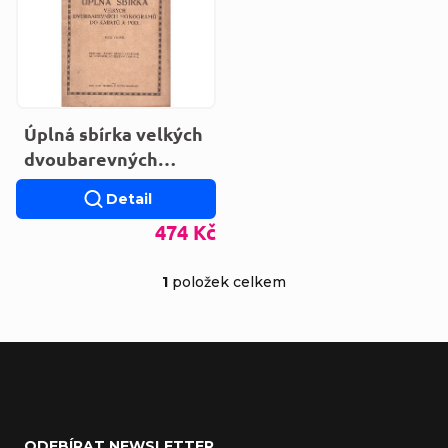
Úplná sbírka velkých
dvoubarevných
monogramů
Detail
474 Kč
1
položek celkem
Ovládací prvky výp
Zápatí
ODEBÍRAT NEWSLETTER