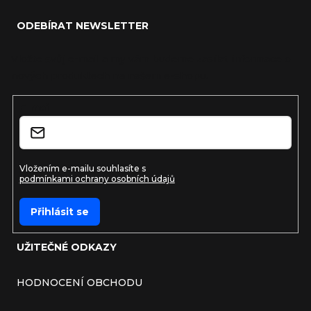
ODEBÍRAT NEWSLETTER
Vložte svůj e-mail a my vám budeme zasílat informace o
nových produktech na našem e-shopu.
E-mail
Vložením e-mailu souhlasíte s
podmínkami ochrany osobních údajů
Přihlásit se
UŽITEČNÉ ODKAZY
HODNOCENÍ OBCHODU