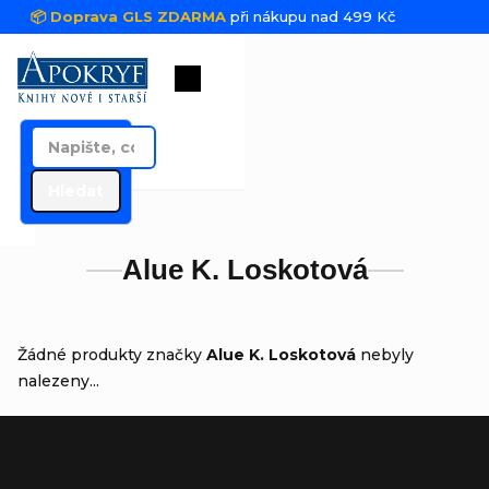
Přejít na obsah
📦 Doprava GLS ZDARMA
při nákupu nad 499 Kč
Nákupní košík
Hledat
Alue K. Loskotová
Žádné produkty značky
Alue K. Loskotová
nebyly
nalezeny...
Zápatí