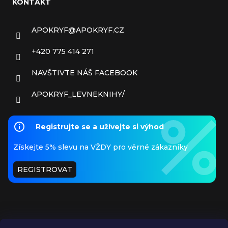
KONTAKT
APOKRYF
@
APOKRYF.CZ
+420 775 414 271
NAVŠTIVTE NÁŠ FACEBOOK
APOKRYF_LEVNEKNIHY/
Registrujte se a užívejte si výhod
Získejte 5% slevu na VŽDY pro věrné zákazníky
REGISTROVAT