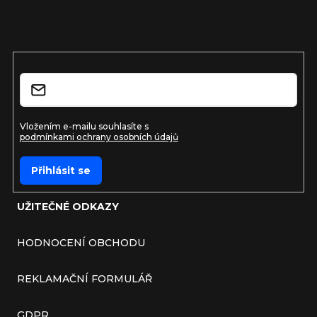
Vložte svůj e-mail a my vám budeme zasílat informace o
nových produktech na našem e-shopu.
E-mail
Vložením e-mailu souhlasíte s
podmínkami ochrany osobních údajů
Přihlásit se
UŽITEČNÉ ODKAZY
HODNOCENÍ OBCHODU
REKLAMAČNÍ FORMULÁŘ
GDPR