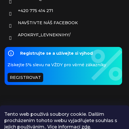
+420 775 414 271
NAVŠTIVTE NÁŠ FACEBOOK
APOKRYF_LEVNEKNIHY/
Registrujte se a užívejte si výhod
Získejte 5% slevu na VŽDY pro věrné zákazníky
REGISTROVAT
Tento web používá soubory cookie. Dalším
procházením tohoto webu vyjadřujete souhlas s
PŘIJÍMÁME ONLINE PLATBY
jejich používáním.. Více informací
zde
.