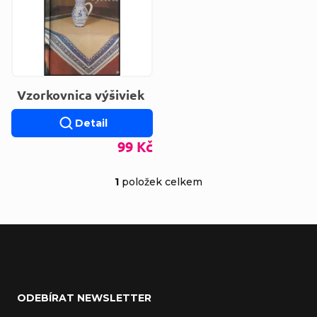
Vzorkovnica výšiviek
Detail
99 Kč
1
položek celkem
Ovládací prvky výp
Zápatí
ODEBÍRAT NEWSLETTER