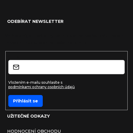
Zápatí
ODEBÍRAT NEWSLETTER
Vložte svůj e-mail a my vám budeme zasílat informace o
nových produktech na našem e-shopu.
E-mail
Vložením e-mailu souhlasíte s
podmínkami ochrany osobních údajů
Přihlásit se
UŽITEČNÉ ODKAZY
HODNOCENÍ OBCHODU