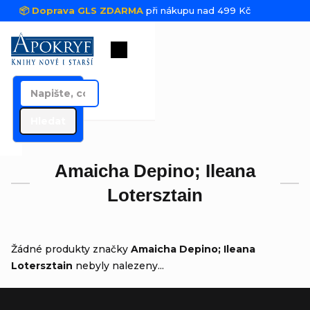
Přejít na obsah
📦 Doprava GLS ZDARMA
při nákupu nad 499 Kč
Nákupní košík
Hledat
Amaicha Depino; Ileana
Lotersztain
Žádné produkty značky
Amaicha Depino; Ileana
Lotersztain
nebyly nalezeny...