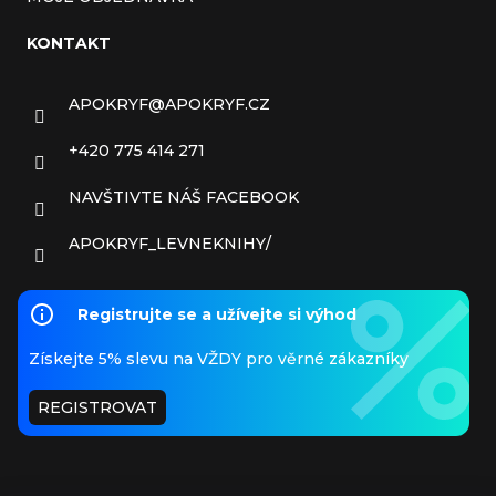
KONTAKT
APOKRYF
@
APOKRYF.CZ
+420 775 414 271
NAVŠTIVTE NÁŠ FACEBOOK
APOKRYF_LEVNEKNIHY/
Registrujte se a užívejte si výhod
Získejte 5% slevu na VŽDY pro věrné zákazníky
REGISTROVAT